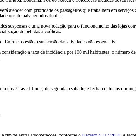
verá atender com prioridade os passageiros que trabalhem em serviços 
dade nos demais períodos do dia.
vidades suspensas e uma nova redação para o funcionamento das lojas co
ialização de bebidas alcoólicas.
 Entre elas estão a suspensão das atividades não essenciais.
 consideração a taxa de incidência por 100 mil habitantes, o número d
.
o das 7h às 21 horas, de segunda a sábado, e fechamento aos domingo
.
 a fim de evitar aglomerações, conforme o
Decreto 4.317/2020
. A reco