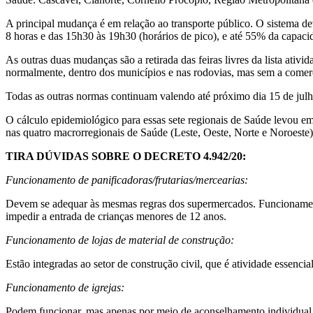
A principal mudança é em relação ao transporte público. O sistema de
8 horas e das 15h30 às 19h30 (horários de pico), e até 55% da capaci
As outras duas mudanças são a retirada das feiras livres da lista ati
normalmente, dentro dos municípios e nas rodovias, mas sem a comerc
Todas as outras normas continuam valendo até próximo dia 15 de julho.
O cálculo epidemiológico para essas sete regionais de Saúde levou em
nas quatro macrorregionais de Saúde (Leste, Oeste, Norte e Noroeste)
TIRA DÚVIDAS SOBRE O DECRETO 4.942/20:
Funcionamento de panificadoras/frutarias/mercearias:
Devem se adequar às mesmas regras dos supermercados. Funcionament
impedir a entrada de crianças menores de 12 anos.
Funcionamento de lojas de material de construção:
Estão integradas ao setor de construção civil, que é atividade essencial
Funcionamento de igrejas:
Podem funcionar, mas apenas por meio de aconselhamento individual,