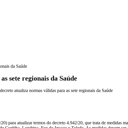
ionais da Saúde
as sete regionais da Saúde
creto atualiza normas válidas para as sete regionais da Saúde
20) para atualizar termos do decreto 4.942/20, que trata de medidas mai
 de Curitiba, Londrina, Foz do Iguaçu e Toledo. As medidas devem ser