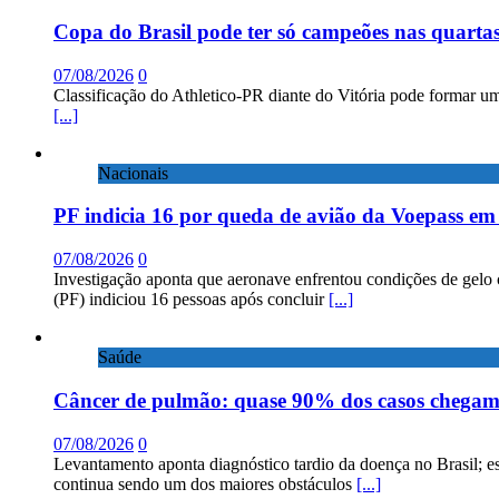
Copa do Brasil pode ter só campeões nas quartas
07/08/2026
0
Classificação do Athletico-PR diante do Vitória pode formar um
[...]
Nacionais
PF indicia 16 por queda de avião da Voepass e
07/08/2026
0
Investigação aponta que aeronave enfrentou condições de gelo 
(PF) indiciou 16 pessoas após concluir
[...]
Saúde
Câncer de pulmão: quase 90% dos casos chega
07/08/2026
0
Levantamento aponta diagnóstico tardio da doença no Brasil; e
continua sendo um dos maiores obstáculos
[...]