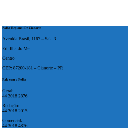
Folha Regional De Cianorte
Avenida Brasil, 1167 – Sala 3
Ed. Ilha do Mel
Centro
CEP: 87200-181 – Cianorte – PR
Fale com a Folha
Geral:
44 3018 2876
Redação:
44 3018 2015
Comercial:
44 3018 4876