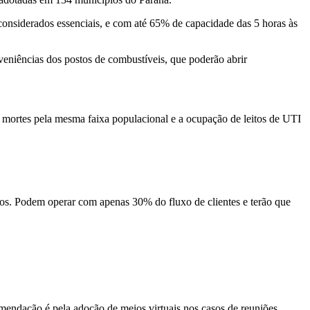
considerados essenciais, e com até 65% de capacidade das 5 horas às
nveniências dos postos de combustíveis, que poderão abrir
e mortes pela mesma faixa populacional e a ocupação de leitos de UTI
s. Podem operar com apenas 30% do fluxo de clientes e terão que
mendação é pela adoção de meios virtuais nos casos de reuniões