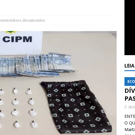
omentários desativados
LEI
ECO
DÍ
PA
05/
ENTE
O QU
Mart