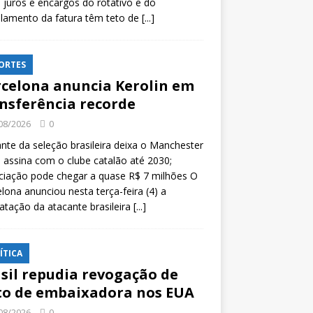
 juros e encargos do rotativo e do
lamento da fatura têm teto de
[...]
ORTES
celona anuncia Kerolin em
nsferência recorde
08/2026
0
nte da seleção brasileira deixa o Manchester
e assina com o clube catalão até 2030;
ciação pode chegar a quase R$ 7 milhões O
lona anunciou nesta terça-feira (4) a
atação da atacante brasileira
[...]
ÍTICA
sil repudia revogação de
to de embaixadora nos EUA
08/2026
0