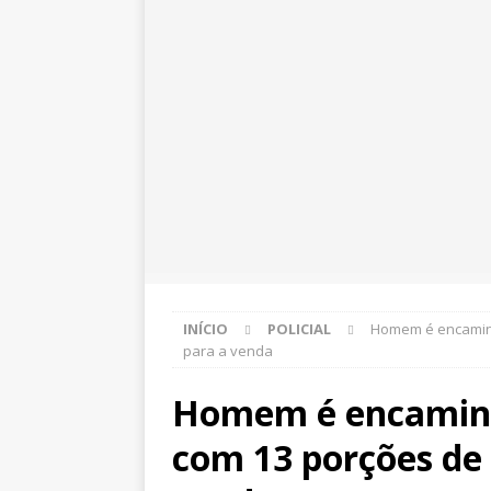
INÍCIO
POLICIAL
Homem é encaminh
para a venda
Homem é encaminh
com 13 porções de 