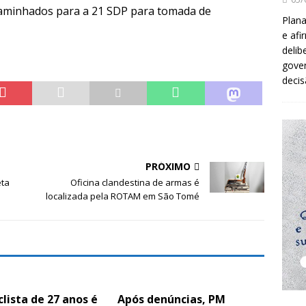
caminhados para a 21 SDP para tomada de
Plana
e afi
delib
gover
decis
PRÓXIMO
eta
Oficina clandestina de armas é
localizada pela ROTAM em São Tomé
lista de 27 anos é
Após denúncias, PM