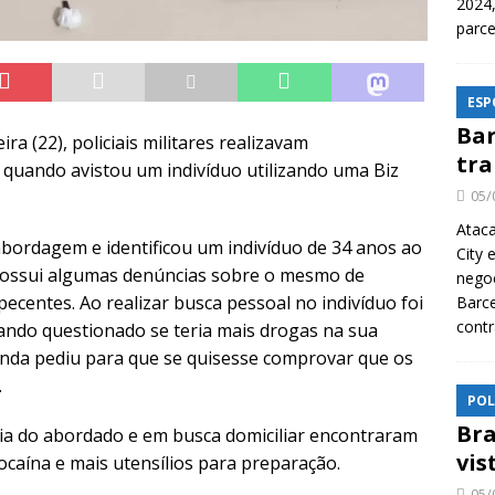
2024,
parce
ESP
Bar
ra (22), policiais militares realizavam
tra
quando avistou um indivíduo utilizando uma Biz
05/
Ataca
bordagem e identificou um indivíduo de 34 anos ao
City 
e possui algumas denúncias sobre o mesmo de
nego
pecentes. Ao realizar busca pessoal no indivíduo foi
Barce
contr
ando questionado se teria mais drogas na sua
inda pediu para que se quisesse comprovar que os
.
POL
Bra
ncia do abordado e em busca domiciliar encontraram
vis
ocaína e mais utensílios para preparação.
05/