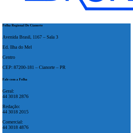
Folha Regional De Cianorte
Avenida Brasil, 1167 – Sala 3
Ed. Ilha do Mel
Centro
CEP: 87200-181 – Cianorte – PR
Fale com a Folha
Geral:
44 3018 2876
Redação:
44 3018 2015
Comercial:
44 3018 4876