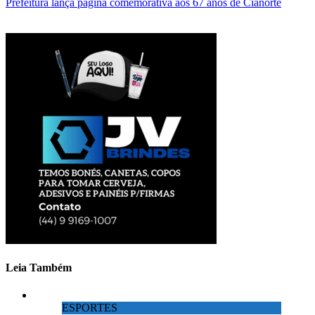
Prefeitura lança página comemorativa aos 67 anos de Cianorte
Leia Também
ESPORTES