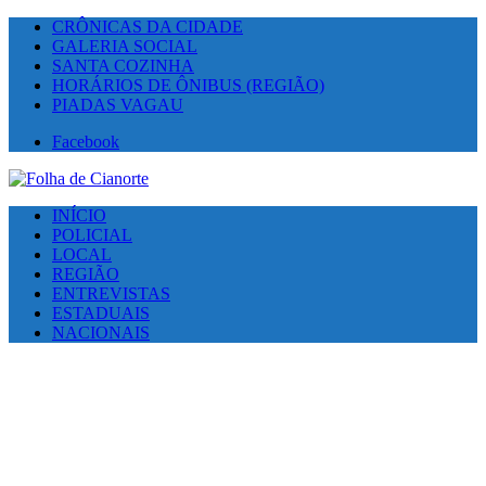
CRÔNICAS DA CIDADE
GALERIA SOCIAL
SANTA COZINHA
HORÁRIOS DE ÔNIBUS (REGIÃO)
PIADAS VAGAU
Facebook
INÍCIO
POLICIAL
LOCAL
REGIÃO
ENTREVISTAS
ESTADUAIS
NACIONAIS