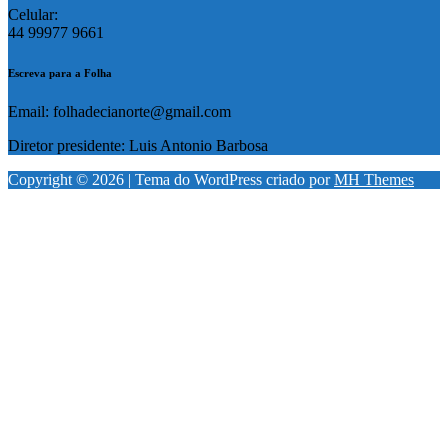
Celular:
44 99977 9661
Escreva para a Folha
Email: folhadecianorte@gmail.com
Diretor presidente: Luis Antonio Barbosa
Copyright © 2026 | Tema do WordPress criado por
MH Themes