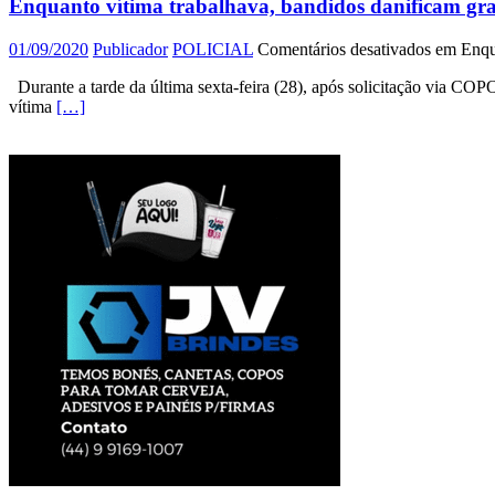
Enquanto vítima trabalhava, bandidos danificam gra
01/09/2020
Publicador
POLICIAL
Comentários desativados
em Enqua
Durante a tarde da última sexta-feira (28), após solicitação via C
vítima
[…]