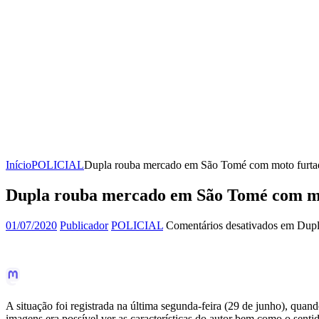
Início
POLICIAL
Dupla rouba mercado em São Tomé com moto furtad
Dupla rouba mercado em São Tomé com mo
01/07/2020
Publicador
POLICIAL
Comentários desativados
em Dupla
A situação foi registrada na última segunda-feira (29 de junho), qua
imagens era possível ver as características do autor bem como o sent