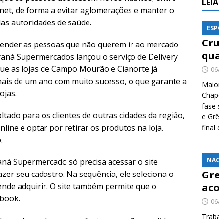
LEI
rnet, de forma a evitar aglomerações e manter o
as autoridades de saúde.
ESP
Cru
atender as pessoas que não querem ir ao mercado
qua
araná Supermercados lançou o serviço de Delivery
 que as lojas de Campo Mourão e Cianorte já
06
ais de um ano com muito sucesso, o que garante a
Maio
ojas.
Chape
fase 
ltado para os clientes de outras cidades da região,
e Grê
line e optar por retirar os produtos na loja,
final
.
NAC
araná Supermercado só precisa acessar o site
Gre
er seu cadastro. Na sequência, ele seleciona o
ende adquirir. O site também permite que o
aco
ebook.
06
Traba