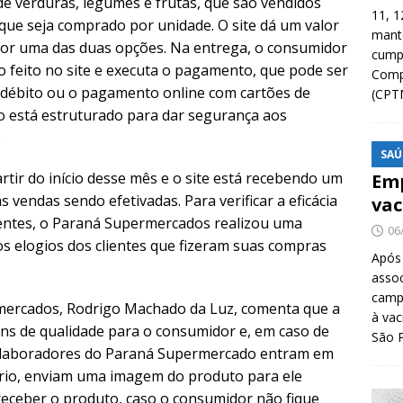
 de verduras, legumes e frutas, que são vendidos
11, 1
r que seja comprado por unidade. O site dá um valor
manté
por uma das duas opções. Na entrega, o consumidor
cump
do feito no site e executa o pagamento, que pode ser
Compa
ou débito ou o pagamento online com cartões de
(CPT
o está estruturado para dar segurança aos
.
SAÚ
artir do início desse mês e o site está recebendo um
Emp
 vendas sendo efetivadas. Para verificar a eficácia
vac
ientes, o Paraná Supermercados realizou uma
06
os elogios dos clientes que fizeram suas compras
Após
asso
camp
mercados, Rodrigo Machado da Luz, comenta que a
à vac
ns de qualidade para o consumidor e, em caso de
São 
 colaboradores do Paraná Supermercado entram em
sário, enviam uma imagem do produto para ele
 receber o produto, caso o consumidor não fique