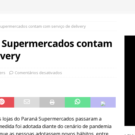
Supermercados contam com serviço de delivery
á Supermercados contam
ivery
ers
Comentários desativados
s lojas do Paraná Supermercados passaram a
 medida foi adotada diante do cenário de pandemia
 que as pessoas adotassem novos hábitos, entre