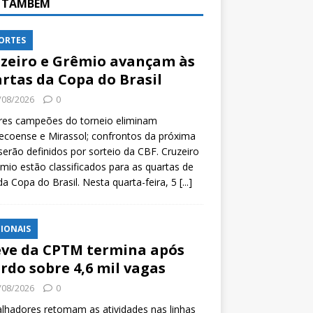
A TAMBÉM
ORTES
zeiro e Grêmio avançam às
rtas da Copa do Brasil
/08/2026
0
res campeões do torneio eliminam
coense e Mirassol; confrontos da próxima
serão definidos por sorteio da CBF. Cruzeiro
mio estão classificados para as quartas de
 da Copa do Brasil. Nesta quarta-feira, 5
[...]
IONAIS
ve da CPTM termina após
rdo sobre 4,6 mil vagas
/08/2026
0
lhadores retomam as atividades nas linhas