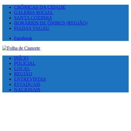
CRÔNICAS DA CIDADE
GALERIA SOCIAL
SANTA COZINHA
HORÁRIOS DE ÔNIBUS (REGIÃO)
PIADAS VAGAU
Facebook
INÍCIO
POLICIAL
LOCAL
REGIÃO
ENTREVISTAS
ESTADUAIS
NACIONAIS