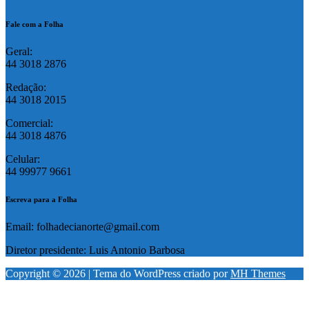
Fale com a Folha
Geral:
44 3018 2876
Redação:
44 3018 2015
Comercial:
44 3018 4876
Celular:
44 99977 9661
Escreva para a Folha
Email: folhadecianorte@gmail.com
Diretor presidente: Luis Antonio Barbosa
Copyright © 2026 | Tema do WordPress criado por
MH Themes