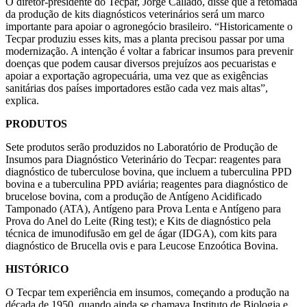
O diretor-presidente do Tecpar, Jorge Callado, disse que a retomada
da produção de kits diagnósticos veterinários será um marco
importante para apoiar o agronegócio brasileiro. “Historicamente o
Tecpar produziu esses kits, mas a planta precisou passar por uma
modernização. A intenção é voltar a fabricar insumos para prevenir
doenças que podem causar diversos prejuízos aos pecuaristas e
apoiar a exportação agropecuária, uma vez que as exigências
sanitárias dos países importadores estão cada vez mais altas”,
explica.
PRODUTOS
Sete produtos serão produzidos no Laboratório de Produção de
Insumos para Diagnóstico Veterinário do Tecpar: reagentes para
diagnóstico de tuberculose bovina, que incluem a tuberculina PPD
bovina e a tuberculina PPD aviária; reagentes para diagnóstico de
brucelose bovina, com a produção de Antígeno Acidificado
Tamponado (ATA), Antígeno para Prova Lenta e Antígeno para
Prova do Anel do Leite (Ring test); e Kits de diagnóstico pela
técnica de imunodifusão em gel de ágar (IDGA), com kits para
diagnóstico de Brucella ovis e para Leucose Enzoótica Bovina.
HISTÓRICO
O Tecpar tem experiência em insumos, começando a produção na
década de 1950, quando ainda se chamava Instituto de Biologia e