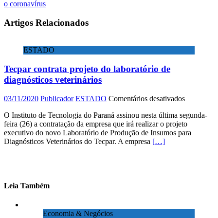
o coronavírus
Artigos Relacionados
ESTADO
Tecpar contrata projeto do laboratório de
diagnósticos veterinários
em
03/11/2020
Publicador
ESTADO
Comentários desativados
Tecpar
O Instituto de Tecnologia do Paraná assinou nesta última segunda-
contrata
feira (26) a contratação da empresa que irá realizar o projeto
projeto
executivo do novo Laboratório de Produção de Insumos para
do
Diagnósticos Veterinários do Tecpar. A empresa
[…]
laboratório
de
diagnóstic
veterinário
Leia Também
Economia & Negócios