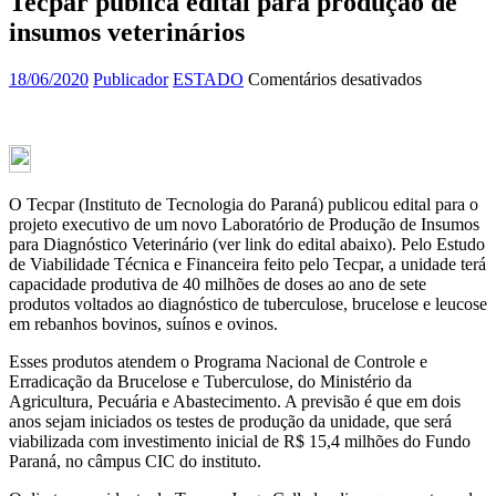
Tecpar publica edital para produção de
insumos veterinários
em
18/06/2020
Publicador
ESTADO
Comentários desativados
Tecpar
publica
edital
para
produção
de
O Tecpar (Instituto de Tecnologia do Paraná) publicou edital para o
insumos
projeto executivo de um novo Laboratório de Produção de Insumos
veterinário
para Diagnóstico Veterinário (ver link do edital abaixo). Pelo Estudo
de Viabilidade Técnica e Financeira feito pelo Tecpar, a unidade terá
capacidade produtiva de 40 milhões de doses ao ano de sete
produtos voltados ao diagnóstico de tuberculose, brucelose e leucose
em rebanhos bovinos, suínos e ovinos.
Esses produtos atendem o Programa Nacional de Controle e
Erradicação da Brucelose e Tuberculose, do Ministério da
Agricultura, Pecuária e Abastecimento. A previsão é que em dois
anos sejam iniciados os testes de produção da unidade, que será
viabilizada com investimento inicial de R$ 15,4 milhões do Fundo
Paraná, no câmpus CIC do instituto.