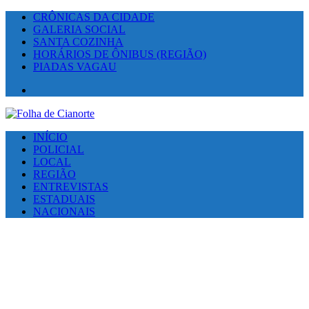
CRÔNICAS DA CIDADE
GALERIA SOCIAL
SANTA COZINHA
HORÁRIOS DE ÔNIBUS (REGIÃO)
PIADAS VAGAU
Facebook
INÍCIO
POLICIAL
LOCAL
REGIÃO
ENTREVISTAS
ESTADUAIS
NACIONAIS