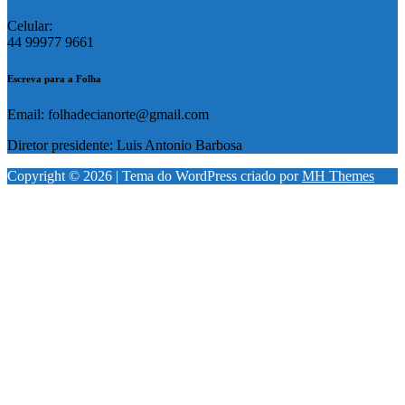
Celular:
44 99977 9661
Escreva para a Folha
Email: folhadecianorte@gmail.com
Diretor presidente: Luis Antonio Barbosa
Copyright © 2026 | Tema do WordPress criado por
MH Themes