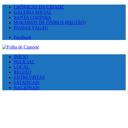
CRÔNICAS DA CIDADE
GALERIA SOCIAL
SANTA COZINHA
HORÁRIOS DE ÔNIBUS (REGIÃO)
PIADAS VAGAU
Facebook
INÍCIO
POLICIAL
LOCAL
REGIÃO
ENTREVISTAS
ESTADUAIS
NACIONAIS