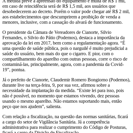
A medida prevê a apreensão do equipamento e multa de R$ 1 mil,
em caso de reincidência será de R$ 1,5 mil, aos usuários que
desobedecerem ao decreto. Porém o valor pode chegar até R$ 2 mil,
aos estabelecimentos que descumprirem a proibição de venda a
menores, inclusive, com a cassação do alvará de funcionamento.
O presidente da Câmara de Vereadores de Cianorte, Silvio
Fernandes, o Silvio do Pátio (Podemos), destaca a importância da
aprovação da lei em 2017, bem como a regulamentação agora. “É
uma questão de saúde pública, pois o narguilé é muito prejudicial a
saúde do usuário, bem mais do que o cigarro. E pior, com o
compartilhamento do aparelho com outras pessoas, corre o risco de
contaminá-las, principalmente, agora, com a pandemia da Covid-
19”, pontua.
Já o prefeito de Cianorte, Claudemir Romero Bongiorno (Podemos),
durante live na terça-feira, 9, por sua vez, afirmou sobre a
necessidade da implantação da medida. “Existe lei para isso, pois
não é possível, no momento que estamos vivendo, dez pessoas
usando o mesmo aparelho. Não estamos suportando mais, então
peço que nos ajudem”, salienta.
Com relação a fiscalização, na questão das normas sanitárias, ficará
a cargo do setor de Vigilância Sanitária. Já a competência
administrativa para realizar o cumprimento do Código de Posturas,
ficará a cargo da Divisão de Fiscalização.