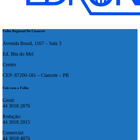
Folha Regional De Cianorte
Avenida Brasil, 1167 – Sala 3
Ed. Ilha do Mel
Centro
CEP: 87200-181 – Cianorte – PR
Fale com a Folha
Geral:
44 3018 2876
Redação:
44 3018 2015
Comercial:
44 3018 4876