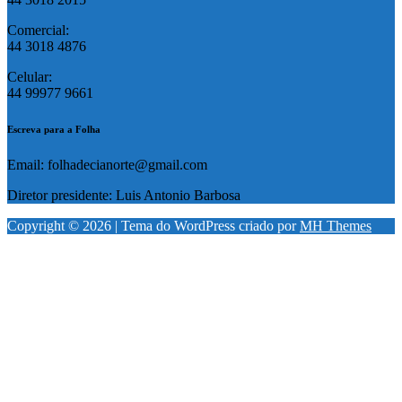
Comercial:
44 3018 4876
Celular:
44 99977 9661
Escreva para a Folha
Email: folhadecianorte@gmail.com
Diretor presidente: Luis Antonio Barbosa
Copyright © 2026 | Tema do WordPress criado por
MH Themes