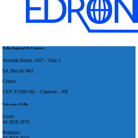
Folha Regional De Cianorte
Avenida Brasil, 1167 – Sala 3
Ed. Ilha do Mel
Centro
CEP: 87200-181 – Cianorte – PR
Fale com a Folha
Geral:
44 3018 2876
Redação:
44 3018 2015