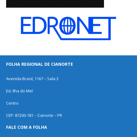
FOLHA REGIONAL DE CIANORTE
Avenida Brasil, 1167 – Sala 3
Ed. Ilha do Mel
Centro
CEP: 87200-181 – Cianorte – PR
FALE COM A FOLHA