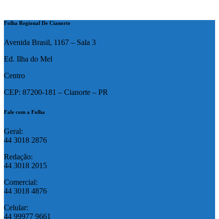
Folha Regional De Cianorte
Avenida Brasil, 1167 – Sala 3
Ed. Ilha do Mel
Centro
CEP: 87200-181 – Cianorte – PR
Fale com a Folha
Geral:
44 3018 2876
Redação:
44 3018 2015
Comercial:
44 3018 4876
Celular:
44 99977 9661