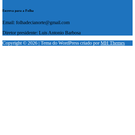
Escreva para a Folha
Email: folhadecianorte@gmail.com
Diretor presidente: Luis Antonio Barbosa
Copyright © 2026 | Tema do WordPress criado por
MH Themes