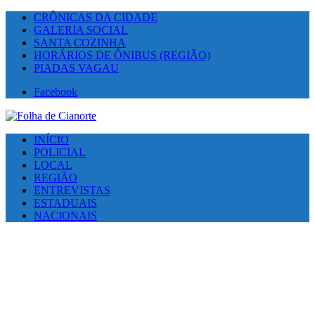
CRÔNICAS DA CIDADE
GALERIA SOCIAL
SANTA COZINHA
HORÁRIOS DE ÔNIBUS (REGIÃO)
PIADAS VAGAU
Facebook
INÍCIO
POLICIAL
LOCAL
REGIÃO
ENTREVISTAS
ESTADUAIS
NACIONAIS