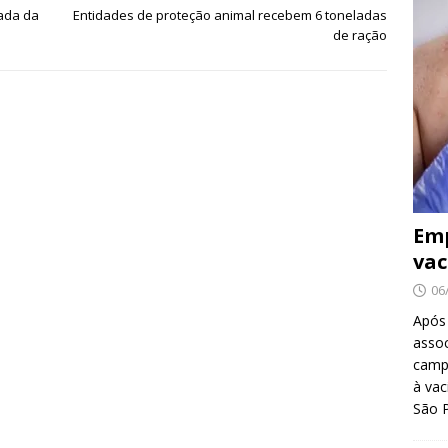
mada da
Entidades de proteção animal recebem 6 toneladas
de ração
Emp
vac
06
Após
asso
camp
à vac
São 