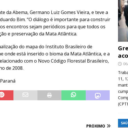
nte da Abema, Germano Luiz Gomes Vieira, e teve a
Eduardo Bim. “O diálogo é importante para construir
ue os encontros sejam periódicos para que todos os
ão e preservação da Mata Atlântica.
lização do mapa do Instituto Brasileiro de
Gre
ine onde está inserido o bioma da Mata Atlântica, e a
aco
relacionado com o Novo Código Florestal Brasileiro,
06
ho de 2008.
Traba
11, 1
o Paraná
manté
cump
Compa
(CPT
SAÚ
PRÓXIMO