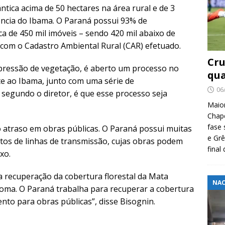
ântica acima de 50 hectares na área rural e de 3
ência do Ibama. O Paraná possui 93% de
a de 450 mil imóveis – sendo 420 mil abaixo de
o com o Cadastro Ambiental Rural (CAR) efetuado.
Cru
pressão de vegetação, é aberto um processo no
qua
e ao Ibama, junto com uma série de
06
segundo o diretor, é que esse processo seja
Maio
Chape
fase 
 atraso em obras públicas. O Paraná possui muitas
e Grê
tos de linhas de transmissão, cujas obras podem
final
xo.
a recuperação da cobertura florestal da Mata
NAC
ioma. O Paraná trabalha para recuperar a cobertura
to para obras públicas”, disse Bisognin.