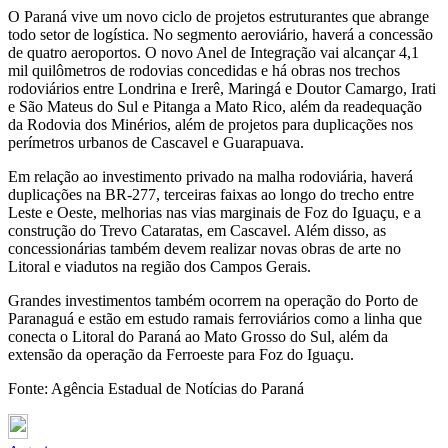
O Paraná vive um novo ciclo de projetos estruturantes que abrange
todo setor de logística. No segmento aeroviário, haverá a concessão
de quatro aeroportos. O novo Anel de Integração vai alcançar 4,1
mil quilômetros de rodovias concedidas e há obras nos trechos
rodoviários entre Londrina e Irerê, Maringá e Doutor Camargo, Irati
e São Mateus do Sul e Pitanga a Mato Rico, além da readequação
da Rodovia dos Minérios, além de projetos para duplicações nos
perímetros urbanos de Cascavel e Guarapuava.
Em relação ao investimento privado na malha rodoviária, haverá
duplicações na BR-277, terceiras faixas ao longo do trecho entre
Leste e Oeste, melhorias nas vias marginais de Foz do Iguaçu, e a
construção do Trevo Cataratas, em Cascavel. Além disso, as
concessionárias também devem realizar novas obras de arte no
Litoral e viadutos na região dos Campos Gerais.
Grandes investimentos também ocorrem na operação do Porto de
Paranaguá e estão em estudo ramais ferroviários como a linha que
conecta o Litoral do Paraná ao Mato Grosso do Sul, além da
extensão da operação da Ferroeste para Foz do Iguaçu.
Fonte: Agência Estadual de Notícias do Paraná