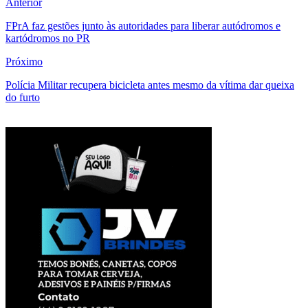
Anterior
FPrA faz gestões junto às autoridades para liberar autódromos e
kartódromos no PR
Próximo
Polícia Militar recupera bicicleta antes mesmo da vítima dar queixa
do furto