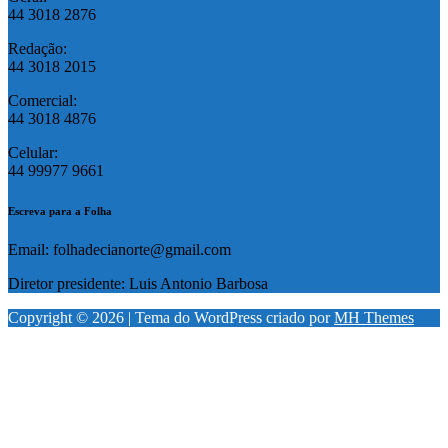
44 3018 2876
Redação:
44 3018 2015
Comercial:
44 3018 4876
Celular:
44 99977 9661
Escreva para a Folha
Email: folhadecianorte@gmail.com
Diretor presidente: Luis Antonio Barbosa
Copyright © 2026 | Tema do WordPress criado por
MH Themes