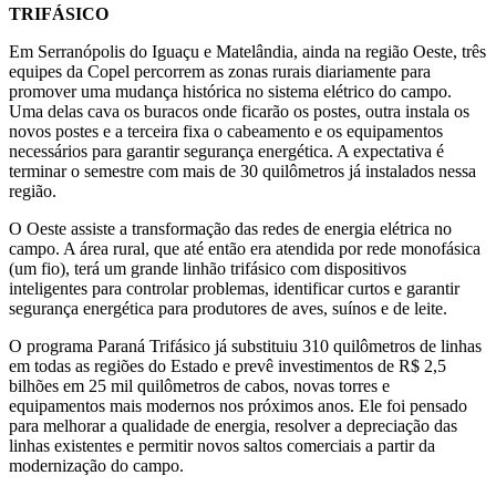
TRIFÁSICO
Em Serranópolis do Iguaçu e Matelândia, ainda na região Oeste, três
equipes da Copel percorrem as zonas rurais diariamente para
promover uma mudança histórica no sistema elétrico do campo.
Uma delas cava os buracos onde ficarão os postes, outra instala os
novos postes e a terceira fixa o cabeamento e os equipamentos
necessários para garantir segurança energética. A expectativa é
terminar o semestre com mais de 30 quilômetros já instalados nessa
região.
O Oeste assiste a transformação das redes de energia elétrica no
campo. A área rural, que até então era atendida por rede monofásica
(um fio), terá um grande linhão trifásico com dispositivos
inteligentes para controlar problemas, identificar curtos e garantir
segurança energética para produtores de aves, suínos e de leite.
O programa Paraná Trifásico já substituiu 310 quilômetros de linhas
em todas as regiões do Estado e prevê investimentos de R$ 2,5
bilhões em 25 mil quilômetros de cabos, novas torres e
equipamentos mais modernos nos próximos anos. Ele foi pensado
para melhorar a qualidade de energia, resolver a depreciação das
linhas existentes e permitir novos saltos comerciais a partir da
modernização do campo.