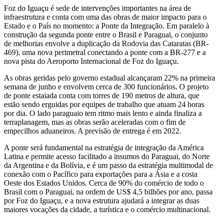
Foz do Iguaçu é sede de intervenções importantes na área de
infraestrutura e conta com uma das obras de maior impacto para o
Estado e o País no momento: a Ponte da Integração. Em paralelo à
construção da segunda ponte entre o Brasil e Paraguai, o conjunto
de melhorias envolve a duplicação da Rodovia das Cataratas (BR-
469), uma nova perimetral conectando a ponte com a BR-277 e a
nova pista do Aeroporto Internacional de Foz do Iguaçu.
As obras geridas pelo governo estadual alcançaram 22% na primeira
semana de junho e envolvem cerca de 300 funcionários. O projeto
de ponte estaiada conta com torres de 190 metros de altura, que
estão sendo erguidas por equipes de trabalho que atuam 24 horas
por dia. O lado paraguaio tem ritmo mais lento e ainda finaliza a
terraplanagem, mas as obras serão aceleradas com o fim de
empecilhos aduaneiros. A previsão de entrega é em 2022.
A ponte será fundamental na estratégia de integração da América
Latina e permite acesso facilitado a insumos do Paraguai, do Norte
da Argentina e da Bolívia, e é um passo da estratégia multimodal de
conexão com o Pacífico para exportações para a Ásia e a costa
Oeste dos Estados Unidos. Cerca de 90% do comércio de todo o
Brasil com o Paraguai, na ordem de US$ 4,5 bilhões por ano, passa
por Foz do Iguaçu, e a nova estrutura ajudará a integrar as duas
maiores vocações da cidade, a turística e o comércio multinacional.