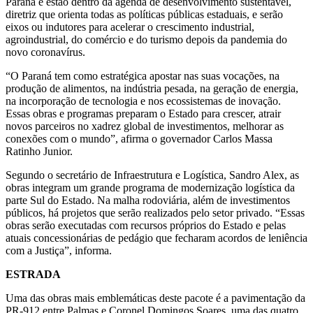
Paraná e estão dentro da agenda de desenvolvimento sustentável,
diretriz que orienta todas as políticas públicas estaduais, e serão
eixos ou indutores para acelerar o crescimento industrial,
agroindustrial, do comércio e do turismo depois da pandemia do
novo coronavírus.
“O Paraná tem como estratégica apostar nas suas vocações, na
produção de alimentos, na indústria pesada, na geração de energia,
na incorporação de tecnologia e nos ecossistemas de inovação.
Essas obras e programas preparam o Estado para crescer, atrair
novos parceiros no xadrez global de investimentos, melhorar as
conexões com o mundo”, afirma o governador Carlos Massa
Ratinho Junior.
Segundo o secretário de Infraestrutura e Logística, Sandro Alex, as
obras integram um grande programa de modernização logística da
parte Sul do Estado. Na malha rodoviária, além de investimentos
públicos, há projetos que serão realizados pelo setor privado. “Essas
obras serão executadas com recursos próprios do Estado e pelas
atuais concessionárias de pedágio que fecharam acordos de leniência
com a Justiça”, informa.
ESTRADA
Uma das obras mais emblemáticas deste pacote é a pavimentação da
PR-912 entre Palmas e Coronel Domingos Soares, uma das quatro