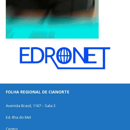
FOLHA REGIONAL DE CIANORTE
Avenida Brasil, 1167 – Sala 3
Ed. Ilha do Mel
Centro