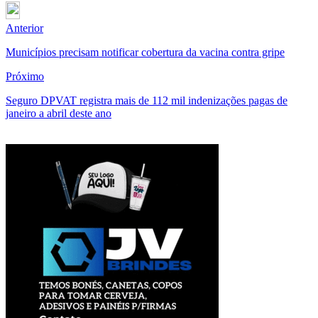
Anterior
Municípios precisam notificar cobertura da vacina contra gripe
Próximo
Seguro DPVAT registra mais de 112 mil indenizações pagas de
janeiro a abril deste ano