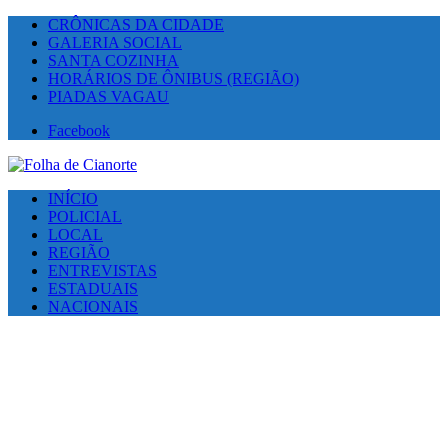
CRÔNICAS DA CIDADE
GALERIA SOCIAL
SANTA COZINHA
HORÁRIOS DE ÔNIBUS (REGIÃO)
PIADAS VAGAU
Facebook
INÍCIO
POLICIAL
LOCAL
REGIÃO
ENTREVISTAS
ESTADUAIS
NACIONAIS