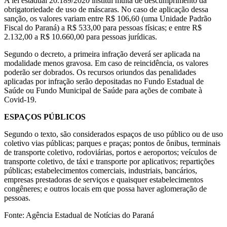
A lei estadual 20.189/2020 institui multa de descumprimento da
obrigatoriedade de uso de máscaras. No caso de aplicação dessa
sanção, os valores variam entre R$ 106,60 (uma Unidade Padrão
Fiscal do Paraná) a R$ 533,00 para pessoas físicas; e entre R$
2.132,00 a R$ 10.660,00 para pessoas jurídicas.
Segundo o decreto, a primeira infração deverá ser aplicada na
modalidade menos gravosa. Em caso de reincidência, os valores
poderão ser dobrados. Os recursos oriundos das penalidades
aplicadas por infração serão depositadas no Fundo Estadual de
Saúde ou Fundo Municipal de Saúde para ações de combate à
Covid-19.
ESPAÇOS PÚBLICOS
Segundo o texto, são considerados espaços de uso público ou de uso
coletivo vias públicas; parques e praças; pontos de ônibus, terminais
de transporte coletivo, rodoviárias, portos e aeroportos; veículos de
transporte coletivo, de táxi e transporte por aplicativos; repartições
públicas; estabelecimentos comerciais, industriais, bancários,
empresas prestadoras de serviços e quaisquer estabelecimentos
congêneres; e outros locais em que possa haver aglomeração de
pessoas.
Fonte: Agência Estadual de Notícias do Paraná