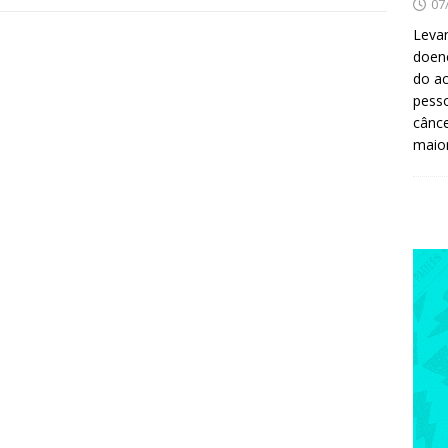
07
Levan
doenç
do ac
pesso
cânc
maio