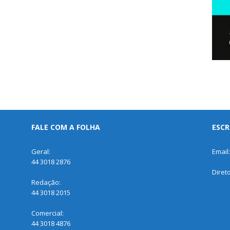
FALE COM A FOLHA
ESCR
Geral:
Email
44 3018 2876
Diret
Redação:
44 3018 2015
Comercial:
44 3018 4876