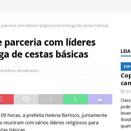
 parceria com líderes religiosos na entrega de cestas básicas
e parceria com líderes
ga de cestas básicas
LEI
ESP
entários desativados
Cop
cam
07
Class
pode 
levan
 09 horas, a prefeita Helena Bertoco, juntamente
Brasi
se reuniram com vários líderes religiosos para
quar
tas básicas.