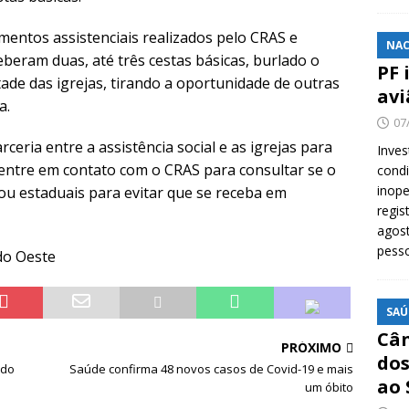
entos assistenciais realizados pelo CRAS e
NAC
beram duas, até três cestas básicas, burlado o
PF 
ade das igrejas, tirando a oportunidade de outras
avi
a.
07
rceria entre a assistência social e as igrejas para
Inves
a, entre em contato com o CRAS para consultar se o
cond
inope
 ou estaduais para evitar que se receba em
regis
agost
pess
do Oeste
SAÚ
Cân
PRÓXIMO
dos
 do
Saúde confirma 48 novos casos de Covid-19 e mais
ao 
um óbito