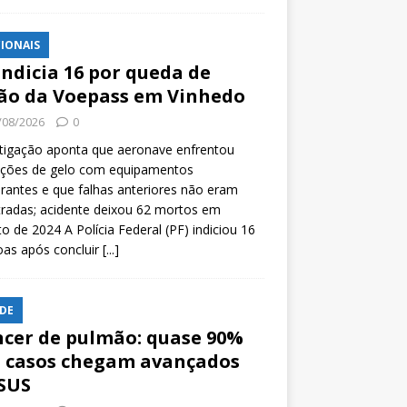
IONAIS
indicia 16 por queda de
ão da Voepass em Vinhedo
/08/2026
0
tigação aponta que aeronave enfrentou
ições de gelo com equipamentos
rantes e que falhas anteriores não eram
tradas; acidente deixou 62 mortos em
o de 2024 A Polícia Federal (PF) indiciou 16
oas após concluir
[...]
DE
cer de pulmão: quase 90%
 casos chegam avançados
SUS