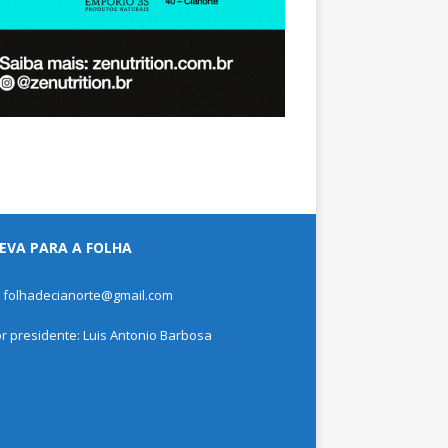
EVA PARA A FOLHA
: folhadecianorte@gmail.com
or presidente: Luis Antonio Barbosa