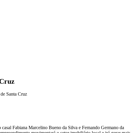
 Cruz
 de Santa Cruz
po, o casal Fabiana Marcelino Bueno da Silva e Fernando Germano da
empreendimento movimentará o setor imobiliário local e irá gerar mais