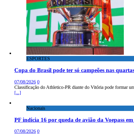
ESPORTES
Copa do Brasil pode ter só campeões nas quartas
07/08/2026
0
Classificação do Athletico-PR diante do Vitória pode formar um
[...]
Nacionais
PF indicia 16 por queda de avião da Voepass e
07/08/2026
0