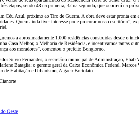
três etapas, sendo 48 na primeira, 32 na segunda, que ocorrerá na próxi
rdim Céu Azul, próximo ao Tiro de Guerra. A obra deve estar pronta e
dades. Quem ainda tiver interesse pode procurar nosso escritório”, ex
iel.
garemos a aproximadamente 1.000 residências construídas desde o início
inha Casa Melhor, o Melhoria de Residência, e incentivamos tantas out
rança aos moradores”, comentou o prefeito Bongiorno.
dor Silvio Fernandes; o secretário municipal de Administração, Eliab
 Marlene Bataglia; o gerente geral da Caixa Econômica Federal, Marcos
são de Habitação e Urbanismo, Algacir Bortolato.
Cianorte
 do Oeste