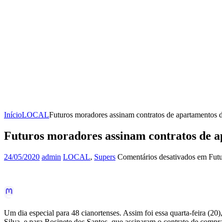
Início
LOCAL
Futuros moradores assinam contratos de apartamentos d
Futuros moradores assinam contratos de a
24/05/2020
admin
LOCAL
,
Supers
Comentários desativados
em Futur
Um dia especial para 48 cianortenses. Assim foi essa quarta-feira (2
Silva, e para Rosinete dos Santos, que assinaram o contrato de compr