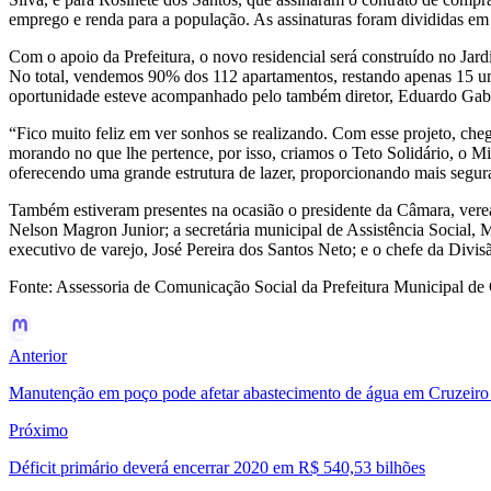
emprego e renda para a população. As assinaturas foram divididas em 
Com o apoio da Prefeitura, o novo residencial será construído no Ja
No total, vendemos 90% dos 112 apartamentos, restando apenas 15 uni
oportunidade esteve acompanhado pelo também diretor, Eduardo Gabr
“Fico muito feliz em ver sonhos se realizando. Com esse projeto, che
morando no que lhe pertence, por isso, criamos o Teto Solidário, o M
oferecendo uma grande estrutura de lazer, proporcionando mais segu
Também estiveram presentes na ocasião o presidente da Câmara, verea
Nelson Magron Junior; a secretária municipal de Assistência Social,
executivo de varejo, José Pereira dos Santos Neto; e o chefe da Divi
Fonte: Assessoria de Comunicação Social da Prefeitura Municipal de 
Anterior
Manutenção em poço pode afetar abastecimento de água em Cruzeiro
Próximo
Déficit primário deverá encerrar 2020 em R$ 540,53 bilhões