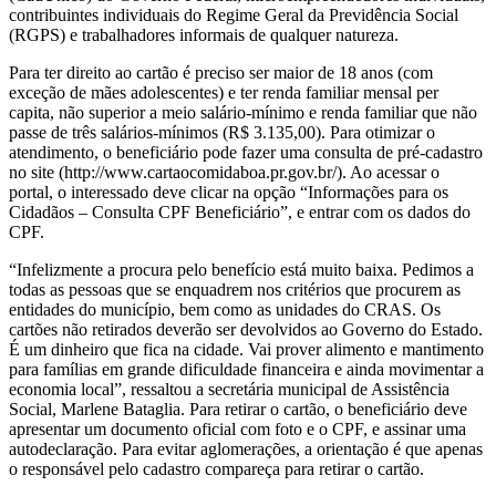
contribuintes individuais do Regime Geral da Previdência Social
(RGPS) e trabalhadores informais de qualquer natureza.
Para ter direito ao cartão é preciso ser maior de 18 anos (com
exceção de mães adolescentes) e ter renda familiar mensal per
capita, não superior a meio salário-mínimo e renda familiar que não
passe de três salários-mínimos (R$ 3.135,00). Para otimizar o
atendimento, o beneficiário pode fazer uma consulta de pré-cadastro
no site (http://www.cartaocomidaboa.pr.gov.br/). Ao acessar o
portal, o interessado deve clicar na opção “Informações para os
Cidadãos – Consulta CPF Beneficiário”, e entrar com os dados do
CPF.
“Infelizmente a procura pelo benefício está muito baixa. Pedimos a
todas as pessoas que se enquadrem nos critérios que procurem as
entidades do município, bem como as unidades do CRAS. Os
cartões não retirados deverão ser devolvidos ao Governo do Estado.
É um dinheiro que fica na cidade. Vai prover alimento e mantimento
para famílias em grande dificuldade financeira e ainda movimentar a
economia local”, ressaltou a secretária municipal de Assistência
Social, Marlene Bataglia. Para retirar o cartão, o beneficiário deve
apresentar um documento oficial com foto e o CPF, e assinar uma
autodeclaração. Para evitar aglomerações, a orientação é que apenas
o responsável pelo cadastro compareça para retirar o cartão.