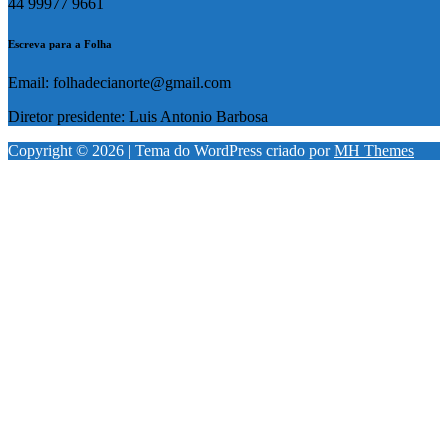
44 99977 9661
Escreva para a Folha
Email: folhadecianorte@gmail.com
Diretor presidente: Luis Antonio Barbosa
Copyright © 2026 | Tema do WordPress criado por
MH Themes