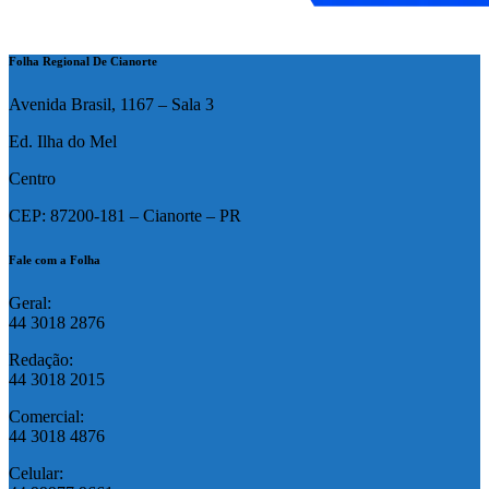
Folha Regional De Cianorte
Avenida Brasil, 1167 – Sala 3
Ed. Ilha do Mel
Centro
CEP: 87200-181 – Cianorte – PR
Fale com a Folha
Geral:
44 3018 2876
Redação:
44 3018 2015
Comercial:
44 3018 4876
Celular: