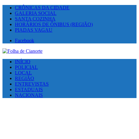
CRÔNICAS DA CIDADE
GALERIA SOCIAL
SANTA COZINHA
HORÁRIOS DE ÔNIBUS (REGIÃO)
PIADAS VAGAU
Facebook
INÍCIO
POLICIAL
LOCAL
REGIÃO
ENTREVISTAS
ESTADUAIS
NACIONAIS