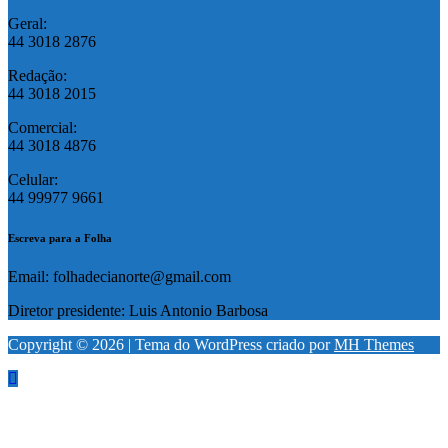
Geral:
44 3018 2876
Redação:
44 3018 2015
Comercial:
44 3018 4876
Celular:
44 99977 9661
Escreva para a Folha
Email: folhadecianorte@gmail.com
Diretor presidente: Luis Antonio Barbosa
Copyright © 2026 | Tema do WordPress criado por
MH Themes