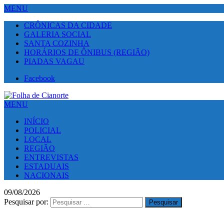
MENU
CRÔNICAS DA CIDADE
GALERIA SOCIAL
SANTA COZINHA
HORÁRIOS DE ÔNIBUS (REGIÃO)
PIADAS VAGAU
Facebook
MENU
INÍCIO
POLICIAL
LOCAL
REGIÃO
ENTREVISTAS
ESTADUAIS
NACIONAIS
09/08/2026
Pesquisar por: