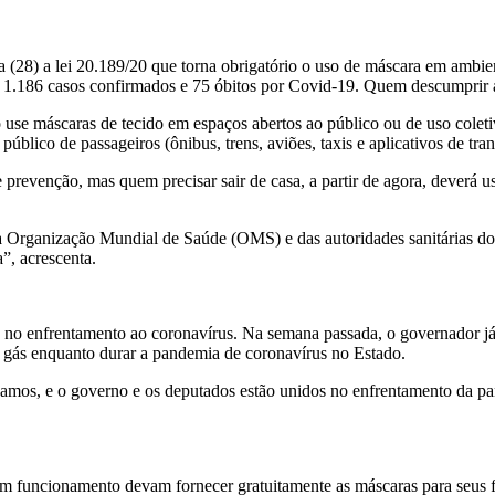
 (28) a lei 20.189/20 que torna obrigatório o uso de máscara em ambient
 1.186 casos confirmados e 75 óbitos por Covid-19. Quem descumprir a l
 use máscaras de tecido em espaços abertos ao público ou de uso coleti
e público de passageiros (ônibus, trens, aviões, taxis e aplicativos de t
prevenção, mas quem precisar sair de casa, a partir de agora, deverá u
da Organização Mundial de Saúde (OMS) e das autoridades sanitárias do
”, acrescenta.
es no enfrentamento ao coronavírus. Na semana passada, o governador j
e gás enquanto durar a pandemia de coronavírus no Estado.
amos, e o governo e os deputados estão unidos no enfrentamento da pa
 em funcionamento devam fornecer gratuitamente as máscaras para seus 