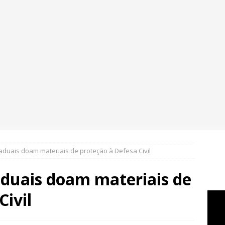
aduais doam materiais de proteção à Defesa Civil
aduais doam materiais de
Civil