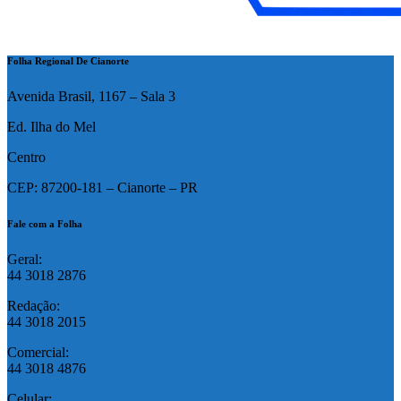
Folha Regional De Cianorte
Avenida Brasil, 1167 – Sala 3
Ed. Ilha do Mel
Centro
CEP: 87200-181 – Cianorte – PR
Fale com a Folha
Geral:
44 3018 2876
Redação:
44 3018 2015
Comercial:
44 3018 4876
Celular: