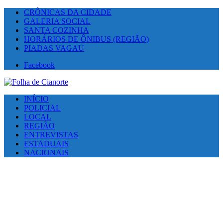
CRÔNICAS DA CIDADE
GALERIA SOCIAL
SANTA COZINHA
HORÁRIOS DE ÔNIBUS (REGIÃO)
PIADAS VAGAU
Facebook
INÍCIO
POLICIAL
LOCAL
REGIÃO
ENTREVISTAS
ESTADUAIS
NACIONAIS