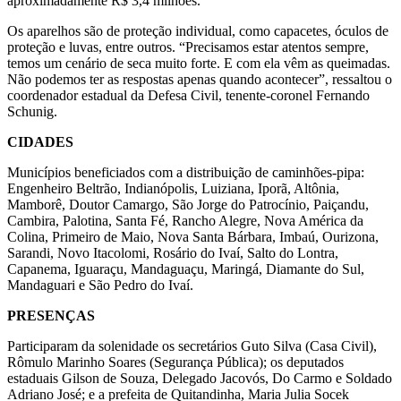
aproximadamente R$ 3,4 milhões.
Os aparelhos são de proteção individual, como capacetes, óculos de
proteção e luvas, entre outros. “Precisamos estar atentos sempre,
temos um cenário de seca muito forte. E com ela vêm as queimadas.
Não podemos ter as respostas apenas quando acontecer”, ressaltou o
coordenador estadual da Defesa Civil, tenente-coronel Fernando
Schunig.
CIDADES
Municípios beneficiados com a distribuição de caminhões-pipa:
Engenheiro Beltrão, Indianópolis, Luiziana, Iporã, Altônia,
Mamborê, Doutor Camargo, São Jorge do Patrocínio, Paiçandu,
Cambira, Palotina, Santa Fé, Rancho Alegre, Nova América da
Colina, Primeiro de Maio, Nova Santa Bárbara, Imbaú, Ourizona,
Sarandi, Novo Itacolomi, Rosário do Ivaí, Salto do Lontra,
Capanema, Iguaraçu, Mandaguaçu, Maringá, Diamante do Sul,
Mandaguari e São Pedro do Ivaí.
PRESENÇAS
Participaram da solenidade os secretários Guto Silva (Casa Civil),
Rômulo Marinho Soares (Segurança Pública); os deputados
estaduais Gilson de Souza, Delegado Jacovós, Do Carmo e Soldado
Adriano José; e a prefeita de Quitandinha, Maria Julia Socek