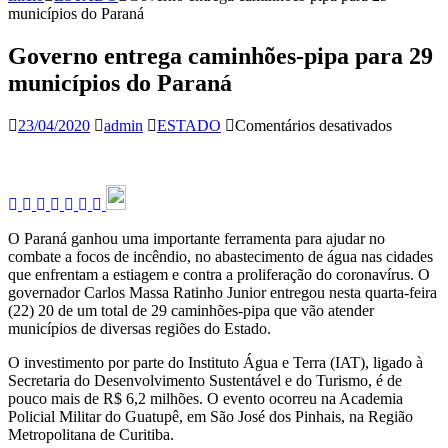
municípios do Paraná
Governo entrega caminhões-pipa para 29
municípios do Paraná
em
23/04/2020
admin
ESTADO
Comentários desativados
Governo
entrega
caminhõ
pipa
para
29
O Paraná ganhou uma importante ferramenta para ajudar no
municípi
combate a focos de incêndio, no abastecimento de água nas cidades
do
que enfrentam a estiagem e contra a proliferação do coronavírus. O
Paraná
governador Carlos Massa Ratinho Junior entregou nesta quarta-feira
(22) 20 de um total de 29 caminhões-pipa que vão atender
municípios de diversas regiões do Estado.
O investimento por parte do Instituto Água e Terra (IAT), ligado à
Secretaria do Desenvolvimento Sustentável e do Turismo, é de
pouco mais de R$ 6,2 milhões. O evento ocorreu na Academia
Policial Militar do Guatupê, em São José dos Pinhais, na Região
Metropolitana de Curitiba.