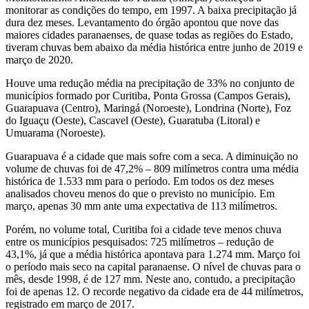
monitorar as condições do tempo, em 1997. A baixa precipitação já
dura dez meses. Levantamento do órgão apontou que nove das
maiores cidades paranaenses, de quase todas as regiões do Estado,
tiveram chuvas bem abaixo da média histórica entre junho de 2019 e
março de 2020.
Houve uma redução média na precipitação de 33% no conjunto de
municípios formado por Curitiba, Ponta Grossa (Campos Gerais),
Guarapuava (Centro), Maringá (Noroeste), Londrina (Norte), Foz
do Iguaçu (Oeste), Cascavel (Oeste), Guaratuba (Litoral) e
Umuarama (Noroeste).
Guarapuava é a cidade que mais sofre com a seca. A diminuição no
volume de chuvas foi de 47,2% – 809 milímetros contra uma média
histórica de 1.533 mm para o período. Em todos os dez meses
analisados choveu menos do que o previsto no município. Em
março, apenas 30 mm ante uma expectativa de 113 milímetros.
Porém, no volume total, Curitiba foi a cidade teve menos chuva
entre os municípios pesquisados: 725 milímetros – redução de
43,1%, já que a média histórica apontava para 1.274 mm. Março foi
o período mais seco na capital paranaense. O nível de chuvas para o
mês, desde 1998, é de 127 mm. Neste ano, contudo, a precipitação
foi de apenas 12. O recorde negativo da cidade era de 44 milímetros,
registrado em março de 2017.