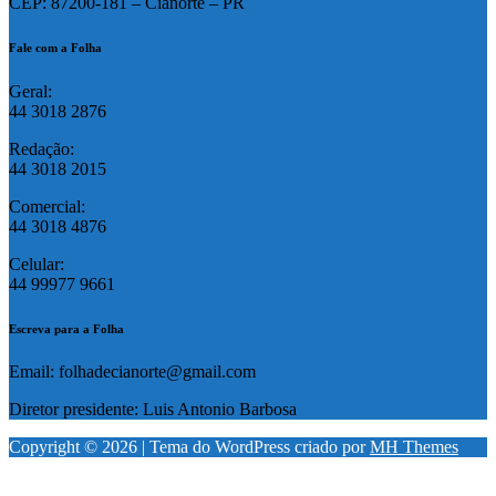
CEP: 87200-181 – Cianorte – PR
Fale com a Folha
Geral:
44 3018 2876
Redação:
44 3018 2015
Comercial:
44 3018 4876
Celular:
44 99977 9661
Escreva para a Folha
Email: folhadecianorte@gmail.com
Diretor presidente: Luis Antonio Barbosa
Copyright © 2026 | Tema do WordPress criado por
MH Themes