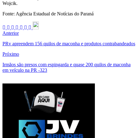
Wojcik.
Fonte: Agência Estadual de Notícias do Paraná
Anterior
PRv apreendem 156 quilos de maconha e produtos contrabandeados
Próximo
Irmãos são presos com espingarda e quase 200 quilos de maconha
em veículo na PR -323