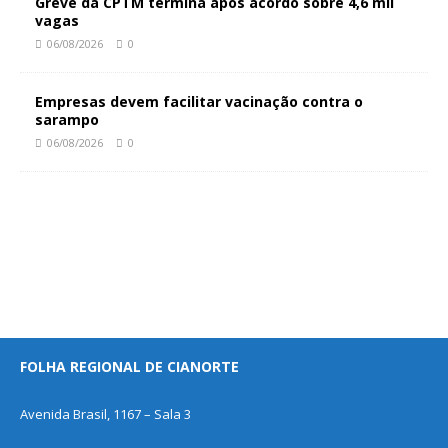
Greve da CPTM termina após acordo sobre 4,6 mil
vagas
06/08/2026
0
Empresas devem facilitar vacinação contra o
sarampo
06/08/2026
0
FOLHA REGIONAL DE CIANORTE
Avenida Brasil, 1167 – Sala 3