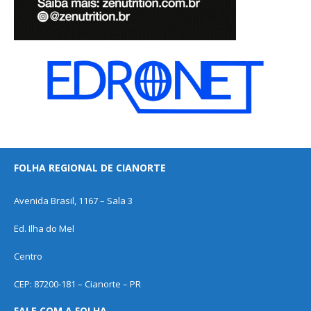
FOLHA REGIONAL DE CIANORTE
Avenida Brasil, 1167 – Sala 3
Ed. Ilha do Mel
Centro
CEP: 87200-181 – Cianorte – PR
FALE COM A FOLHA