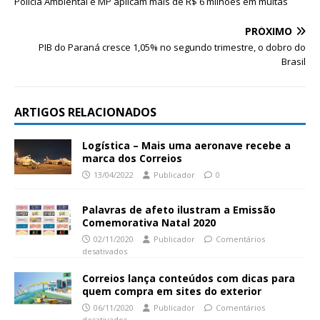
Polícia Ambiental e MP aplicam mais de R$ 6 milhões em multas
PRÓXIMO
PIB do Paraná cresce 1,05% no segundo trimestre, o dobro do
Brasil
ARTIGOS RELACIONADOS
Logística – Mais uma aeronave recebe a
marca dos Correios
13/04/2022
Publicador
0
Palavras de afeto ilustram a Emissão
Comemorativa Natal 2020
02/11/2020
Publicador
Comentários
desativados
Correios lança conteúdos com dicas para
quem compra em sites do exterior
06/11/2020
Publicador
Comentários
desativados