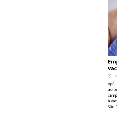
Emp
vac
06
Após
asso
camp
à vac
São 