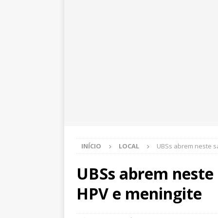
INÍCIO
LOCAL
UBSs abrem neste s
UBSs abrem neste 
HPV e meningite