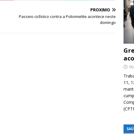
PRÓXIMO
Passeio ciclístico contra a Poliomielite acontece neste
domingo
Gre
aco
06
Traba
11, 1
manté
cump
Compa
(CPT
SAÚ