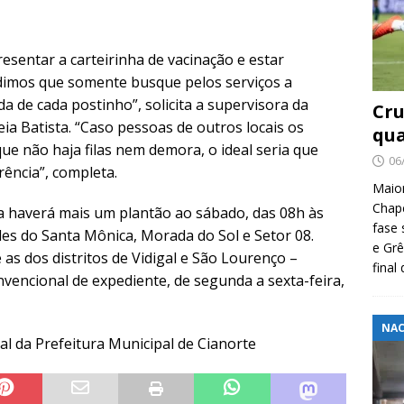
esentar a carteirinha de vacinação e estar
imos que somente busque pelos serviços a
a de cada postinho”, solicita a supervisora da
Cru
eia Batista. “Caso pessoas de outros locais os
qua
ue não haja filas nem demora, o ideal seria que
06
rência”, completa.
Maio
Chape
 haverá mais um plantão ao sábado, das 08h às
fase 
des do Santa Mônica, Morada do Sol e Setor 08.
e Grê
 as dos distritos de Vidigal e São Lourenço –
final
vencional de expediente, de segunda a sexta-feira,
NAC
al da Prefeitura Municipal de Cianorte