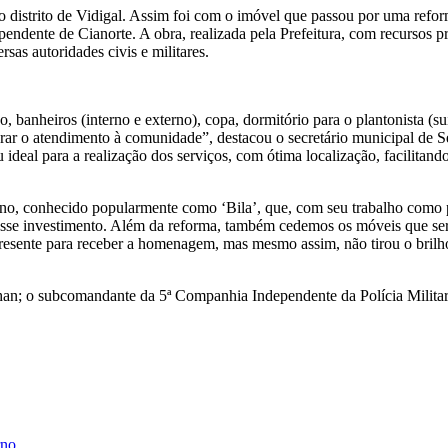
distrito de Vidigal. Assim foi com o imóvel que passou por uma reforma
ndente de Cianorte. A obra, realizada pela Prefeitura, com recursos pr
sas autoridades civis e militares.
 banheiros (interno e externo), copa, dormitório para o plantonista (s
orar o atendimento à comunidade”, destacou o secretário municipal de S
u ideal para a realização dos serviços, com ótima localização, facilitan
 conhecido popularmente como ‘Bila’, que, com seu trabalho como ped
sse investimento. Além da reforma, também cedemos os móveis que serão
resente para receber a homenagem, mas mesmo assim, não tirou o brilh
an; o subcomandante da 5ª Companhia Independente da Polícia Militar, 
rno