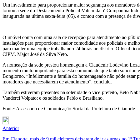
Um investimento para proporcionar maior segurança aos moradores do 
tornou a sede do Destacamento Policial Militar da 5ª Companhia Indepe
inaugurada na última sexta-feira (05), e contou com a presença de diver
O imóvel conta com uma sala de recepção para atendimento ao público,
instalações para proporcionar maior comodidade aos policiais e melh
para manter uma equipe trabalhando 24 horas no distrito. O local fico
CIPM, Major José da Silva Neto.
A nomeação da sede prestou homenagem a Claudenir Lodevino Lozano,
momento muito importante para esta comunidade que tanto solicitou e
Bongiorno. “Infelizmente a família do homenageado não pôde estar p
moradores que necessitarem de atendimento”, concluiu.
Também estiveram presentes na solenidade o vice-prefeito, Beto Nabh
Vanderci Volpato; e os soldados Pablo e Brasiliano.
Fonte: Assessoria de Comunicação Social da Prefeitura de Cianorte
Anterior
Em Cianorte, mais de 9 mil eleitores deixaram de ir as urnas no 1º Tu