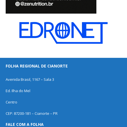
FOLHA REGIONAL DE CIANORTE
Avenida Brasil, 1167 – Sala 3
Ed. Ilha do Mel
Centro
CEP: 87200-181 – Cianorte – PR
FALE COM A FOLHA