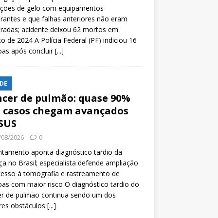
ições de gelo com equipamentos
rantes e que falhas anteriores não eram
tradas; acidente deixou 62 mortos em
o de 2024 A Polícia Federal (PF) indiciou 16
oas após concluir
[...]
DE
cer de pulmão: quase 90%
 casos chegam avançados
SUS
/08/2026
0
tamento aponta diagnóstico tardio da
a no Brasil; especialista defende ampliação
esso à tomografia e rastreamento de
as com maior risco O diagnóstico tardio do
er de pulmão continua sendo um dos
res obstáculos
[...]