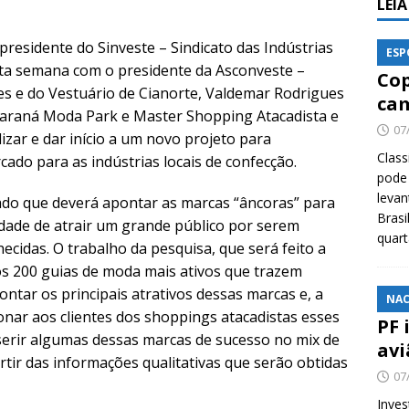
LEI
residente do Sinveste – Sindicato das Indústrias
ESP
sta semana com o presidente da Asconveste –
Cop
es e do Vestuário de Cianorte, Valdemar Rodrigues
cam
Paraná Moda Park e Master Shopping Atacadista e
07
zar e dar início a um novo projeto para
Class
ado para as indústrias locais de confecção.
pode 
levan
o que deverá apontar as marcas “âncoras” para
Brasi
dade de atrair um grande público por serem
quar
ecidas. O trabalho da pesquisa, que será feito a
os 200 guias de moda mais ativos que trazem
ntar os principais atrativos dessas marcas e, a
NAC
onar aos clientes dos shoppings atacadistas esses
PF 
nserir algumas dessas marcas de sucesso no mix de
avi
rtir das informações qualitativas que serão obtidas
07
Inves