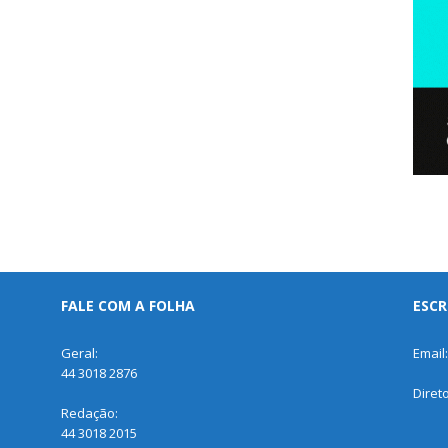
FALE COM A FOLHA
ESCR
Geral:
Email
44 3018 2876
Diret
Redação:
44 3018 2015