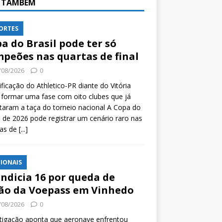
A TAMBÉM
ORTES
a do Brasil pode ter só
peões nas quartas de final
/08/2026
0
ificação do Athletico-PR diante do Vitória
formar uma fase com oito clubes que já
taram a taça do torneio nacional A Copa do
l de 2026 pode registrar um cenário raro nas
tas de
[...]
IONAIS
indicia 16 por queda de
ão da Voepass em Vinhedo
/08/2026
0
tigação aponta que aeronave enfrentou