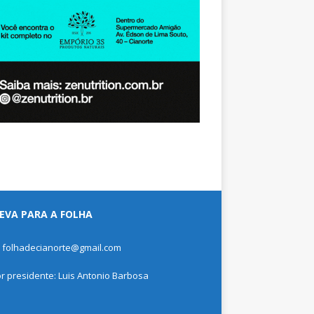
EVA PARA A FOLHA
: folhadecianorte@gmail.com
or presidente: Luis Antonio Barbosa