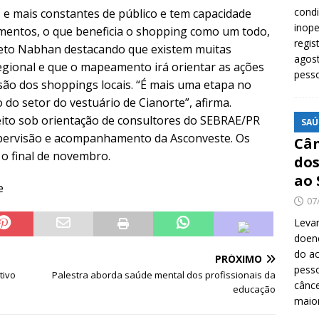
cond
 e mais constantes de público e tem capacidade
inope
gmentos, o que beneficia o shopping como um todo,
regis
 Beto Nabhan destacando que existem muitas
agost
gional e que o mapeamento irá orientar as ações
pess
são dos shoppings locais. “É mais uma etapa no
do setor do vestuário de Cianorte”, afirma.
eito sob orientação de consultores do SEBRAE/PR
SAÚ
upervisão e acompanhamento da Asconveste. Os
Cân
 o final de novembro.
dos
ao 
e
07
Levan
doenç
do ac
PRÓXIMO
pesso
tivo
Palestra aborda saúde mental dos profissionais da
cânc
educação
maio