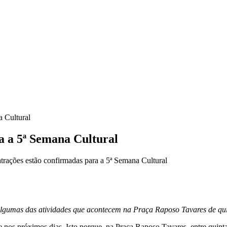
a Cultural
a a 5ª Semana Cultural
rações estão confirmadas para a 5ª Semana Cultural
o algumas das atividades que acontecem na Praça Raposo Tavares de qui
rte nos próximos dias. Isto porque, na Praça Raposo Tavares, entre quin