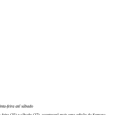
nta-feira até sábado
ta-feira (25) e sábado (27), acontecerá mais uma edição da Semana