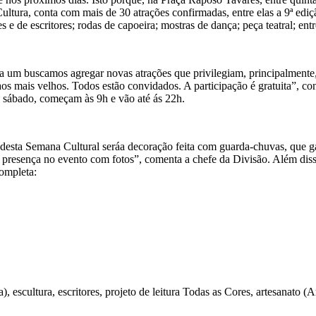
ultura, conta com mais de 30 atrações confirmadas, entre elas a 9ª ediç
s e de escritores; rodas de capoeira; mostras de dança; peça teatral; entr
um buscamos agregar novas atrações que privilegiam, principalmente, o
 aos mais velhos. Todos estão convidados. A participação é gratuita”, 
no sábado, começam às 9h e vão até ás 22h.
 desta Semana Cultural seráa decoração feita com guarda-chuvas, que g
r a presença no evento com fotos”, comenta a chefe da Divisão. Além dis
completa:
a), escultura, escritores, projeto de leitura Todas as Cores, artesana