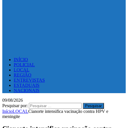
INÍCIO
POLICIAL
LOCAL
REGIÃO
ENTREVISTAS
ESTADUAIS
NACIONAIS
09/08/2026
Pesquisar por:
Início
LOCAL
Cianorte intensifica vacinação contra HPV e
meningite