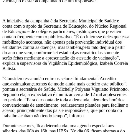
vacinação e estar acompanhado de um responsável.
A iniciativa da campanha é da Secretaria Municipal de Saúde e
conta com o apoio da Secretaria de Educação, do Núcleo Regional
de Educação e de colégios particulares, instituições que possuem
contato frequente com o público-alvo. “É do interesse deles que essa
mobilização aconteça, não apenas pela prevenção individual dos
estudantes contra as doenças, mas também,pelo fato deque a partir
do ano que vem, conforme lei estadual,as rematrículas somente
serão feitas mediante a apresentação do atestado de vacinação”,
explica a supervisora da Vigilância Epidemiológica, Izabela Correia
Batista.
“Considero essa união entre os setores fundamental. Acredito
que,assim,alcançaremos de modo ainda mais certeiro este público”,
pontua a secretária de Saúde, Michelly Polyana Viguiatto Pricinotto.
Segundo ela, a expectativa é imunizar cerca de 12 mil adolescentes
no período. “Para dar conta de toda a demanda, além dos horários
convencionais de atendimento, realizaremos plantões para facilitar o
acesso, principalmente dos pais e responsáveis, que por conta do
trabalho acabam não tendo tempo”, informa.
Durante este mês, fica determinada uma agenda especial aos
sábados, das 08h às 16h, nas UBSs. No dia 06, ficam abertas a do