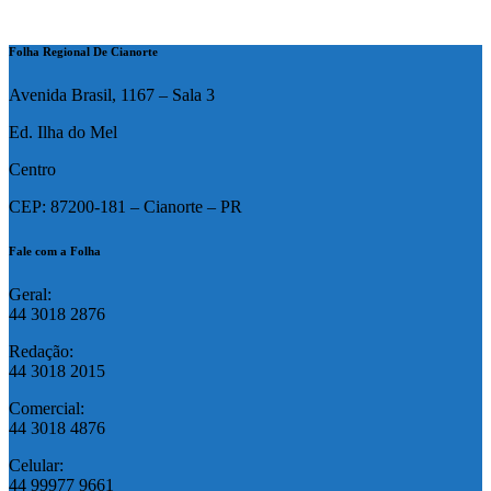
Folha Regional De Cianorte
Avenida Brasil, 1167 – Sala 3
Ed. Ilha do Mel
Centro
CEP: 87200-181 – Cianorte – PR
Fale com a Folha
Geral:
44 3018 2876
Redação:
44 3018 2015
Comercial:
44 3018 4876
Celular:
44 99977 9661