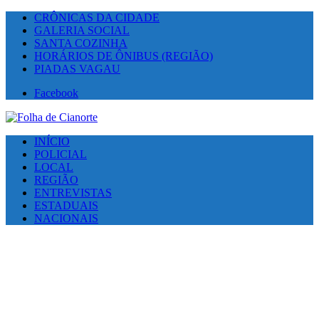
CRÔNICAS DA CIDADE
GALERIA SOCIAL
SANTA COZINHA
HORÁRIOS DE ÔNIBUS (REGIÃO)
PIADAS VAGAU
Facebook
INÍCIO
POLICIAL
LOCAL
REGIÃO
ENTREVISTAS
ESTADUAIS
NACIONAIS