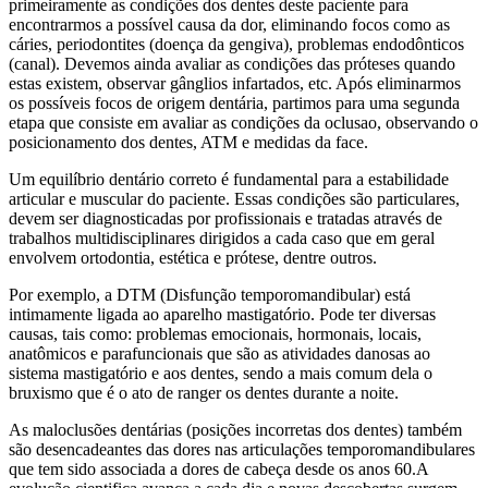
primeiramente as condições dos dentes deste paciente para
encontrarmos a possível causa da dor, eliminando focos como as
cáries, periodontites (doença da gengiva), problemas endodônticos
(canal). Devemos ainda avaliar as condições das próteses quando
estas existem, observar gânglios infartados, etc. Após eliminarmos
os possíveis focos de origem dentária, partimos para uma segunda
etapa que consiste em avaliar as condições da oclusao, observando o
posicionamento dos dentes, ATM e medidas da face.
Um equilíbrio dentário correto é fundamental para a estabilidade
articular e muscular do paciente. Essas condições são particulares,
devem ser diagnosticadas por profissionais e tratadas através de
trabalhos multidisciplinares dirigidos a cada caso que em geral
envolvem ortodontia, estética e prótese, dentre outros.
Por exemplo, a DTM (Disfunção temporomandibular) está
intimamente ligada ao aparelho mastigatório. Pode ter diversas
causas, tais como: problemas emocionais, hormonais, locais,
anatômicos e parafuncionais que são as atividades danosas ao
sistema mastigatório e aos dentes, sendo a mais comum dela o
bruxismo que é o ato de ranger os dentes durante a noite.
As maloclusões dentárias (posições incorretas dos dentes) também
são desencadeantes das dores nas articulações temporomandibulares
que tem sido associada a dores de cabeça desde os anos 60.A