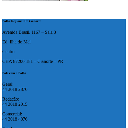
Folha Regional De Cianorte
Avenida Brasil, 1167 – Sala 3
Ed. Ilha do Mel
Centro
CEP: 87200-181 – Cianorte – PR
Fale com a Folha
Geral:
44 3018 2876
Redação:
44 3018 2015
Comercial:
44 3018 4876