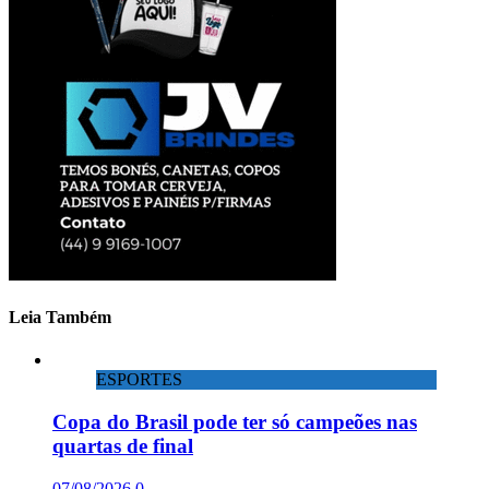
Leia Também
ESPORTES
Copa do Brasil pode ter só campeões nas
quartas de final
07/08/2026
0