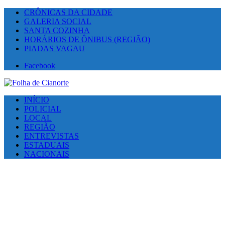
CRÔNICAS DA CIDADE
GALERIA SOCIAL
SANTA COZINHA
HORÁRIOS DE ÔNIBUS (REGIÃO)
PIADAS VAGAU
Facebook
INÍCIO
POLICIAL
LOCAL
REGIÃO
ENTREVISTAS
ESTADUAIS
NACIONAIS