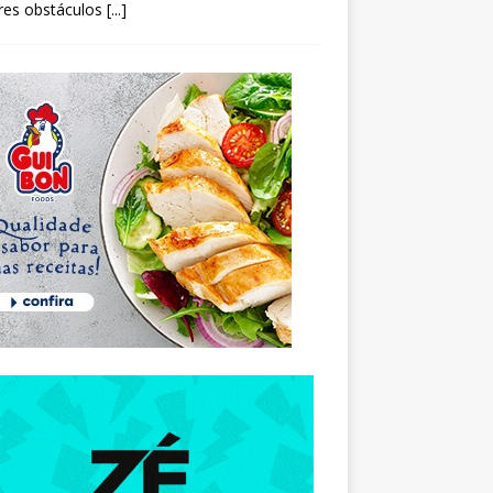
res obstáculos
[...]