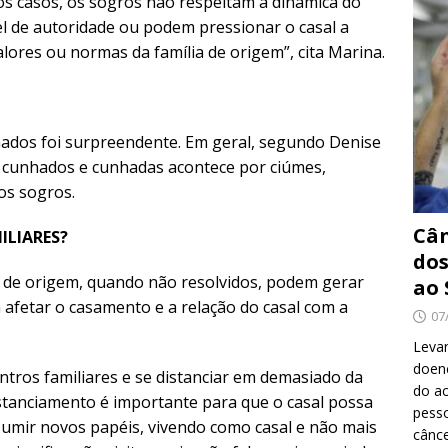
ros casos, os sogros não respeitam a dinâmica do
l de autoridade ou podem pressionar o casal a
res ou normas da família de origem”, cita Marina.
hados foi surpreendente. Em geral, segundo Denise
re cunhados e cunhadas acontece por ciúmes,
os sogros.
Cân
ILIARES?
dos
ia de origem, quando não resolvidos, podem gerar
ao 
afetar o casamento e a relação do casal com a
07
Levan
doenç
ntros familiares e se distanciar em demasiado da
do ac
istanciamento é importante para que o casal possa
pesso
ssumir novos papéis, vivendo como casal e não mais
cânc