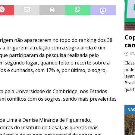
Cop
 origem não aparecerem no topo do ranking dos 38
cam
s a brigarem, a relação com a sogra ainda é um
07
ue participaram da pesquisa realizada pelo
Em segundo lugar, quando feito o recorte sobre a
Class
pode 
os e cunhadas, com 17% e, por último, o sogro,
levan
Brasi
quar
ta pela Universidade de Cambridge, nos Estados
am conflitos com os sogros, sendo mais prevalentes
NAC
de Lima e Denise Miranda de Figueiredo,
doras do Instituto do Casal, as queixas mais
a família de origem, em especial da sogra, em