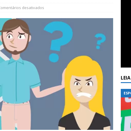
Comentários desativados
LEI
ESP