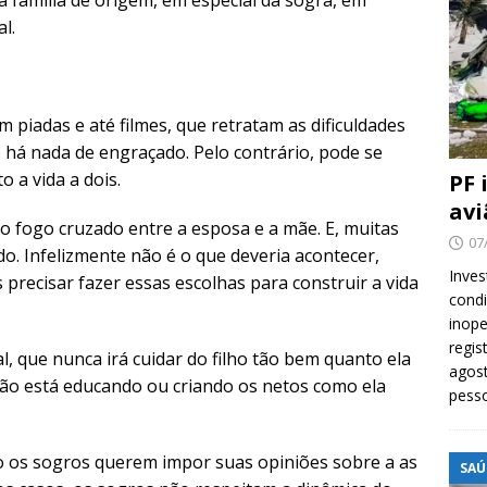
l.
 piadas e até filmes, que retratam as dificuldades
 há nada de engraçado. Pelo contrário, pode se
o a vida a dois.
PF 
avi
 do fogo cruzado entre a esposa e a mãe. E, muitas
07
do. Infelizmente não é o que deveria acontecer,
Inves
ecisar fazer essas escolhas para construir a vida
cond
inope
regis
, que nunca irá cuidar do filho tão bem quanto ela
agost
não está educando ou criando os netos como ela
pess
os sogros querem impor suas opiniões sobre a as
SAÚ