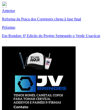
Anterior
Reforma da Praça dos Corretores chega à fase final
Próximo
Em Rondon: 6ª Edição do Projeto Semeando o Verde Usaçúcar