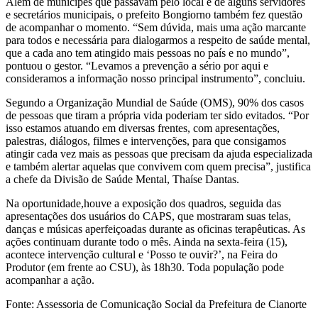
Além de munícipes que passavam pelo local e de alguns servidores
e secretários municipais, o prefeito Bongiorno também fez questão
de acompanhar o momento. “Sem dúvida, mais uma ação marcante
para todos e necessária para dialogarmos a respeito de saúde mental,
que a cada ano tem atingido mais pessoas no país e no mundo”,
pontuou o gestor. “Levamos a prevenção a sério por aqui e
consideramos a informação nosso principal instrumento”, concluiu.
Segundo a Organização Mundial de Saúde (OMS), 90% dos casos
de pessoas que tiram a própria vida poderiam ter sido evitados. “Por
isso estamos atuando em diversas frentes, com apresentações,
palestras, diálogos, filmes e intervenções, para que consigamos
atingir cada vez mais as pessoas que precisam da ajuda especializada
e também alertar aquelas que convivem com quem precisa”, justifica
a chefe da Divisão de Saúde Mental, Thaíse Dantas.
Na oportunidade,houve a exposição dos quadros, seguida das
apresentações dos usuários do CAPS, que mostraram suas telas,
danças e músicas aperfeiçoadas durante as oficinas terapêuticas. As
ações continuam durante todo o mês. Ainda na sexta-feira (15),
acontece intervenção cultural e ‘Posso te ouvir?’, na Feira do
Produtor (em frente ao CSU), às 18h30. Toda população pode
acompanhar a ação.
Fonte: Assessoria de Comunicação Social da Prefeitura de Cianorte