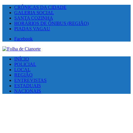
CRÔNICAS DA CIDADE
GALERIA SOCIAL
SANTA COZINHA
HORÁRIOS DE ÔNIBUS (REGIÃO)
PIADAS VAGAU
Facebook
INÍCIO
POLICIAL
LOCAL
REGIÃO
ENTREVISTAS
ESTADUAIS
NACIONAIS