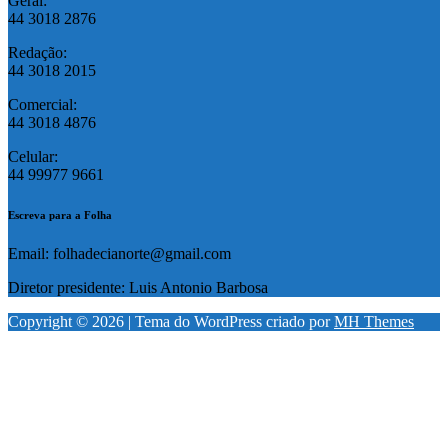
Geral:
44 3018 2876
Redação:
44 3018 2015
Comercial:
44 3018 4876
Celular:
44 99977 9661
Escreva para a Folha
Email: folhadecianorte@gmail.com
Diretor presidente: Luis Antonio Barbosa
Copyright © 2026 | Tema do WordPress criado por
MH Themes