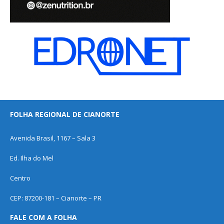
FOLHA REGIONAL DE CIANORTE
Avenida Brasil, 1167 – Sala 3
Ed. Ilha do Mel
Centro
CEP: 87200-181 – Cianorte – PR
FALE COM A FOLHA