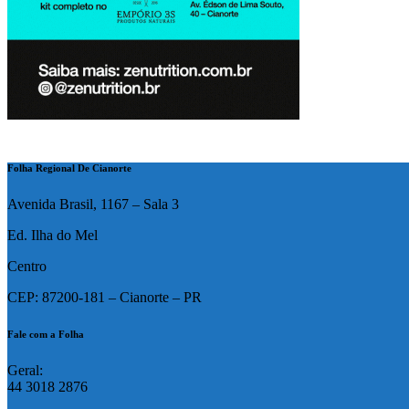
Folha Regional De Cianorte
Avenida Brasil, 1167 – Sala 3
Ed. Ilha do Mel
Centro
CEP: 87200-181 – Cianorte – PR
Fale com a Folha
Geral:
44 3018 2876