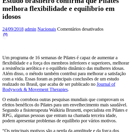
Estudo brasileiro confirma que Pilates
melhora flexibilidade e equilíbrio em
idosos
em
24/09/2018
admin
Nacionais
Comentários desativados
Estudo
brasileiro
confirma
que
Pilates
Um programa de 16 semanas de Pilates é capaz de aumentar a
melhora
flexibilidade e a força dos membros inferiores e superiores, melhorar
flexibilidade
a resistência aeróbica e o equilíbrio dinâmico das mulheres idosas.
e
Além disso, o método também contribui para melhorar a satisfação
equilíbrio
com a vida. Essas foram as principais conclusões de um estudo
em
realizado no Brasil, que acaba de ser publicado no
Journal of
idosos
Bodywork & Movement Therapies
.
O estudo corrobora outras pesquisas mundiais que comprovam os
efeitos benéficos do Pilates para um envelhecimento mais saudável.
Segundo a fisioterapeuta Walkiria Brunetti, especialista em Pilates e
RPG, algumas pessoas que entram na chamada terceira idade,
podem apresentar problemas de equilíbrio por vários motivos.
“Os principais motivos são a perda da amplitude e da força dos