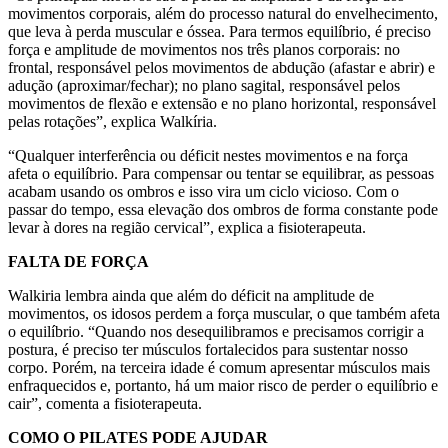
movimentos corporais, além do processo natural do envelhecimento,
que leva à perda muscular e óssea. Para termos equilíbrio, é preciso
força e amplitude de movimentos nos três planos corporais: no
frontal, responsável pelos movimentos de abdução (afastar e abrir) e
adução (aproximar/fechar); no plano sagital, responsável pelos
movimentos de flexão e extensão e no plano horizontal, responsável
pelas rotações”, explica Walkíria.
“Qualquer interferência ou déficit nestes movimentos e na força
afeta o equilíbrio. Para compensar ou tentar se equilibrar, as pessoas
acabam usando os ombros e isso vira um ciclo vicioso. Com o
passar do tempo, essa elevação dos ombros de forma constante pode
levar à dores na região cervical”, explica a fisioterapeuta.
FALTA DE FORÇA
Walkiria lembra ainda que além do déficit na amplitude de
movimentos, os idosos perdem a força muscular, o que também afeta
o equilíbrio. “Quando nos desequilibramos e precisamos corrigir a
postura, é preciso ter músculos fortalecidos para sustentar nosso
corpo. Porém, na terceira idade é comum apresentar músculos mais
enfraquecidos e, portanto, há um maior risco de perder o equilíbrio e
cair”, comenta a fisioterapeuta.
COMO O PILATES PODE AJUDAR