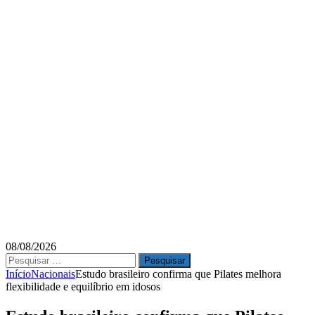
08/08/2026
Pesquisar
por:
Início
Nacionais
Estudo brasileiro confirma que Pilates melhora
flexibilidade e equilíbrio em idosos