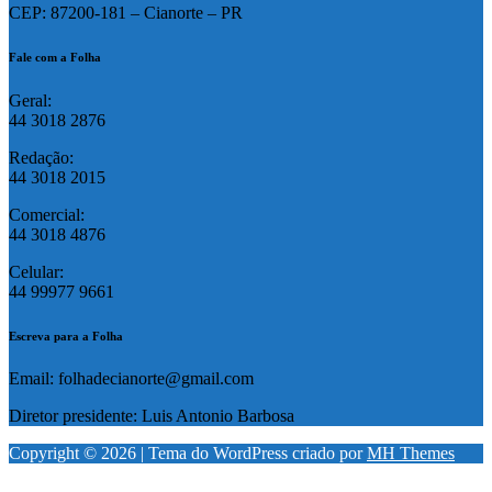
CEP: 87200-181 – Cianorte – PR
Fale com a Folha
Geral:
44 3018 2876
Redação:
44 3018 2015
Comercial:
44 3018 4876
Celular:
44 99977 9661
Escreva para a Folha
Email: folhadecianorte@gmail.com
Diretor presidente: Luis Antonio Barbosa
Copyright © 2026 | Tema do WordPress criado por
MH Themes