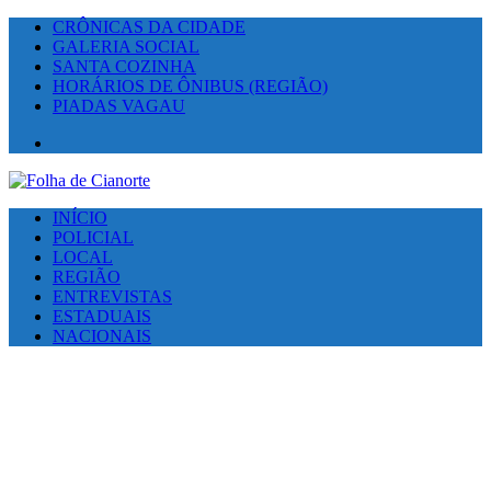
CRÔNICAS DA CIDADE
GALERIA SOCIAL
SANTA COZINHA
HORÁRIOS DE ÔNIBUS (REGIÃO)
PIADAS VAGAU
Facebook
INÍCIO
POLICIAL
LOCAL
REGIÃO
ENTREVISTAS
ESTADUAIS
NACIONAIS