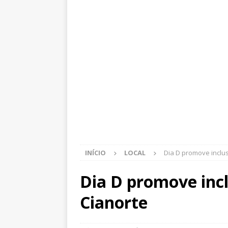
INÍCIO
LOCAL
Dia D promove inclu
Dia D promove incl
Cianorte