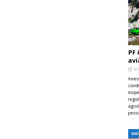
PF 
avi
07
Inves
cond
inope
regis
agost
pess
SAÚ