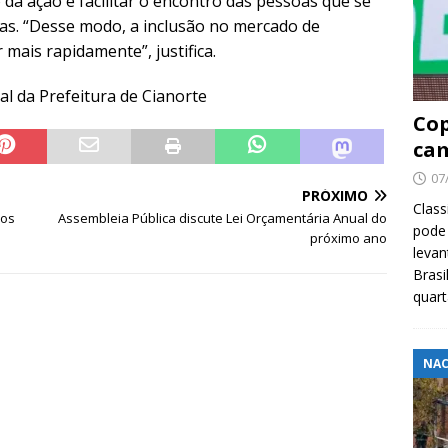
 da ação é facilitar o encontro das pessoas que se
as. “Desse modo, a inclusão no mercado de
 mais rapidamente”, justifica.
al da Prefeitura de Cianorte
Cop
cam
07
PRÓXIMO
Class
aos
Assembleia Pública discute Lei Orçamentária Anual do
pode 
próximo ano
levan
Brasi
quar
NAC