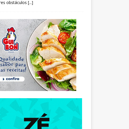
res obstáculos
[...]