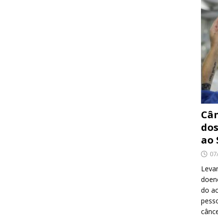
Cân
dos
ao 
07
Levan
doenç
do ac
pesso
cânc