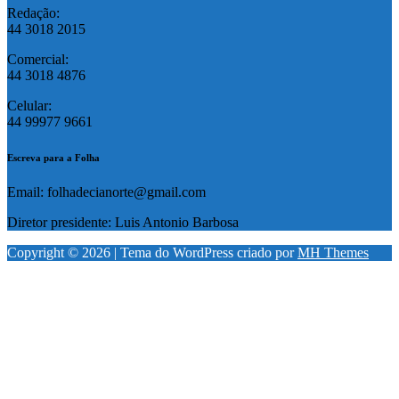
Redação:
44 3018 2015
Comercial:
44 3018 4876
Celular:
44 99977 9661
Escreva para a Folha
Email: folhadecianorte@gmail.com
Diretor presidente: Luis Antonio Barbosa
Copyright © 2026 | Tema do WordPress criado por
MH Themes