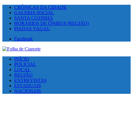
CRÔNICAS DA CIDADE
GALERIA SOCIAL
SANTA COZINHA
HORÁRIOS DE ÔNIBUS (REGIÃO)
PIADAS VAGAU
Facebook
INÍCIO
POLICIAL
LOCAL
REGIÃO
ENTREVISTAS
ESTADUAIS
NACIONAIS