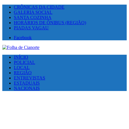
CRÔNICAS DA CIDADE
GALERIA SOCIAL
SANTA COZINHA
HORÁRIOS DE ÔNIBUS (REGIÃO)
PIADAS VAGAU
Facebook
INÍCIO
POLICIAL
LOCAL
REGIÃO
ENTREVISTAS
ESTADUAIS
NACIONAIS