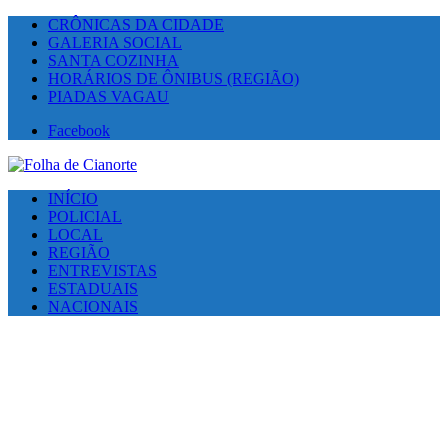
CRÔNICAS DA CIDADE
GALERIA SOCIAL
SANTA COZINHA
HORÁRIOS DE ÔNIBUS (REGIÃO)
PIADAS VAGAU
Facebook
INÍCIO
POLICIAL
LOCAL
REGIÃO
ENTREVISTAS
ESTADUAIS
NACIONAIS