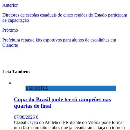
Anterior
Diretores de escolas estaduais de cinco regiões do Estado participam
de capacitação
Próximo
Prefeitura repassa kits esportivos para alunos de escolinhas em
Cianorte
Leia Também
ESPORTES
Copa do Brasil pode ter só campeões nas
quartas de final
07/08/2026
0
Classificação do Athletico-PR diante do Vitória pode formar
uma fase com oito clubes que já levantaram a taça do torneio