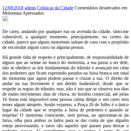
12/08/2018
admin
Crônicas da Cidade
Comentários desativados
em
Motoristas Apressados
De carro, andando por qualquer rua ou avenida da cidade, sinto-me
vulnerável, a qualquer momento, principalmente, no centro da
cidade, parece que alguns motoristas saíram de casa com o propósito
de encurralar algum carro ou alguma pessoa.
Há grande falta de respeito e principalmente, de responsabilidade de
alguns que ao sentar no banco do motorista, a rua passa a ser dele,
não se obedece as leis fundamentais do trânsito e avançam em cima
dos pedestres que ficam esperando parados na faixa branca um sinal
do motorista que agora podem passar e cruzar a rua. O direito de
andar na rua livremente é um direito inalienável, desde que se
respeite as regras de trânsito, mas, não é isto que se observa nos dias
de muito movimento, dias de chuva, no horário comercial, até pelas
16 horas está impossível uma pessoa calma dirigir o seu carro sem
temer algum atropelo. Senão vejamos, a Praça 26 de Julho é o único
lugar da cidade que se respeita a faixa de pedestres e quando se
respeita! O motorista consciente, sem pressa, ao aproximar-se da
faixa, olha para ambos os lados para se dar conta de que alguém
esteja atravessando, e raros são aqueles que param para deixar o
pedestre passar. Aí percebemos que o perigo é tanto de ser