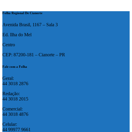
Folha Regional De Cianorte
Avenida Brasil, 1167 – Sala 3
Ed. Ilha do Mel
Centro
CEP: 87200-181 – Cianorte – PR
Fale com a Folha
Geral:
44 3018 2876
Redação:
44 3018 2015
Comercial:
44 3018 4876
Celular:
44 99977 9661