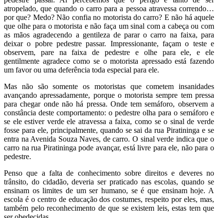
atropelado, que quando o carro para a pessoa atravessa correndo…
por que? Medo? Não confia no motorista do carro? E não há aquele
que olhe para o motorista e não faça um sinal com a cabeça ou com
as mãos agradecendo a gentileza de parar o carro na faixa, para
deixar o pobre pedestre passar. Impressionante, façam o teste e
observem, pare na faixa de pedestre e olhe para ele, e ele
gentilmente agradece como se o motorista apressado está fazendo
um favor ou uma deferência toda especial para ele.
Mas não são somente os motoristas que cometem insanidades
avançando apressadamente, porque o motorista sempre tem pressa
para chegar onde não há pressa. Onde tem semáforo, observem a
constância deste comportamento: o pedestre olha para o semáforo e
se ele estiver verde ele atravessa a faixa, como se o sinal de verde
fosse para ele, principalmente, quando se sai da rua Piratininga e se
entra na Avenida Souza Naves, de carro. O sinal verde indica que o
carro na rua Piratininga pode avançar, está livre para ele, não para o
pedestre.
Penso que a falta de conhecimento sobre direitos e deveres no
trânsito, do cidadão, deveria ser praticado nas escolas, quando se
ensinam os limites de um ser humano, se é que ensinam hoje. A
escola é o centro de educação dos costumes, respeito por eles, mas,
também pelo reconhecimento de que se existem leis, estas tem que
ser obedecidas.