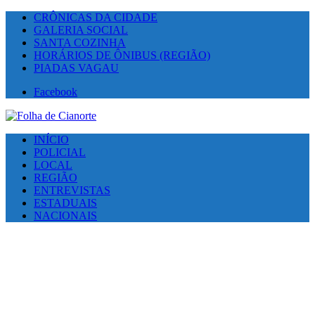
CRÔNICAS DA CIDADE
GALERIA SOCIAL
SANTA COZINHA
HORÁRIOS DE ÔNIBUS (REGIÃO)
PIADAS VAGAU
Facebook
INÍCIO
POLICIAL
LOCAL
REGIÃO
ENTREVISTAS
ESTADUAIS
NACIONAIS