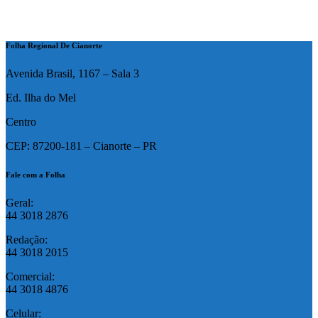
Folha Regional De Cianorte
Avenida Brasil, 1167 – Sala 3
Ed. Ilha do Mel
Centro
CEP: 87200-181 – Cianorte – PR
Fale com a Folha
Geral:
44 3018 2876
Redação:
44 3018 2015
Comercial:
44 3018 4876
Celular: