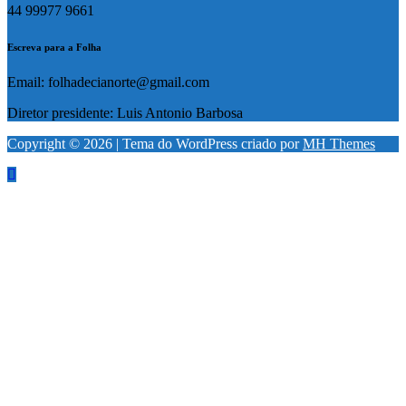
44 99977 9661
Escreva para a Folha
Email: folhadecianorte@gmail.com
Diretor presidente: Luis Antonio Barbosa
Copyright © 2026 | Tema do WordPress criado por
MH Themes