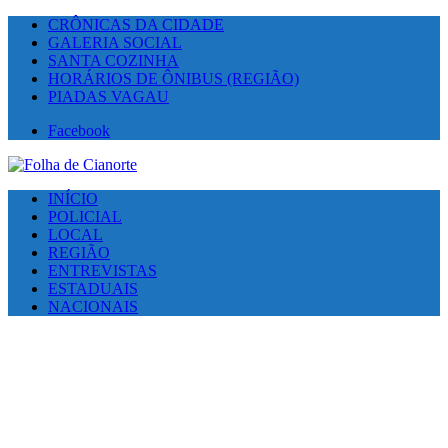
CRÔNICAS DA CIDADE
GALERIA SOCIAL
SANTA COZINHA
HORÁRIOS DE ÔNIBUS (REGIÃO)
PIADAS VAGAU
Facebook
INÍCIO
POLICIAL
LOCAL
REGIÃO
ENTREVISTAS
ESTADUAIS
NACIONAIS