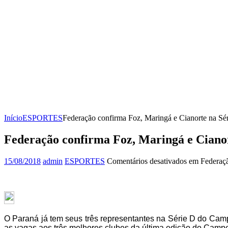
Início
ESPORTES
Federação confirma Foz, Maringá e Cianorte na Sé
Federação confirma Foz, Maringá e Cianor
15/08/2018
admin
ESPORTES
Comentários desativados
em Federaçã
O Paraná já tem seus três representantes na Série D do Cam
as vagas aos três melhores clubes da última edição do Campe