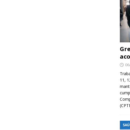
Gre
aco
06
Traba
11, 1
manté
cump
Compa
(CPT
SAÚ