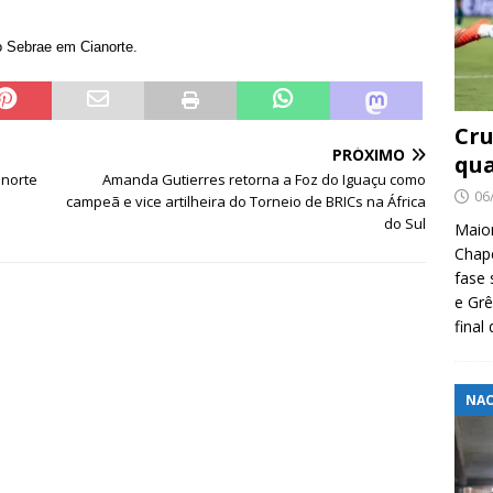
 Sebrae em Cianorte.
Cru
PRÓXIMO
qua
anorte
Amanda Gutierres retorna a Foz do Iguaçu como
06
campeã e vice artilheira do Torneio de BRICs na África
do Sul
Maio
Chape
fase 
e Grê
final
NAC