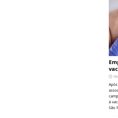
Emp
vac
06
Após
asso
camp
à vac
São 