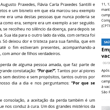
Augusto Praxedes, Flávia Carla Praxedes Santilli e
11, 1
manté
netos e um bisneto em que ela marcou seu exemplo
cump
rene era uma destas pessoas que nunca poderia se
Compa
ira como era, sempre era um exemplo a ser seguido.
(CPT
a, se recolheu no silêncio da doença, para depois se
. Sua ida para o outro lado da vida, com certeza foi
 Só deixou dor e tristeza para sua família, que em
SAÚ
té o fim estiveram presentes, acompanhando-a
Emp
, com amor de filhos verdadeiros.
vac
06/0
perda de alguma pessoa amada, que faz parte de
grande constatação:
“Por que?”.
Tantos por aí piores
Após
asso
as sem destino e sem propósitos, tantos outros por
camp
nosso dia a dia e nos perguntamos:
“Por que se
à vac
São 
e consolação, a aceitação da perda também é um
s que nos conduz à cura. Um dos grandes mistérios da