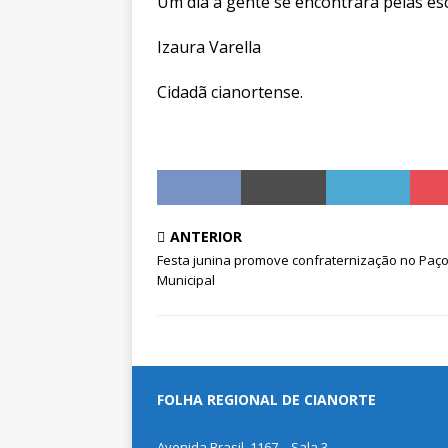
Um dia a gente se encontrará pelas esco
Izaura Varella
Cidadã cianortense.
ANTERIOR
Festa junina promove confraternização no Paç
Municipal
FOLHA REGIONAL DE CIANORTE
Avenida Brasil, 1167 – Sala 3