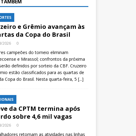
A TAMBÉM
ORTES
zeiro e Grêmio avançam às
rtas da Copa do Brasil
8/2026
0
res campeões do torneio eliminam
coense e Mirassol; confrontos da próxima
serão definidos por sorteio da CBF. Cruzeiro
mio estão classificados para as quartas de
 da Copa do Brasil. Nesta quarta-feira, 5
[...]
IONAIS
ve da CPTM termina após
rdo sobre 4,6 mil vagas
8/2026
0
lhadores retomam as atividades nas linhas