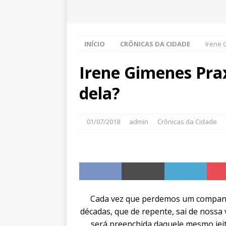
INÍCIO
CRÔNICAS DA CIDADE
Irene 
Irene Gimenes Pra
dela?
01/07/2018
admin
Crônicas da Cidade
Cada vez que perdemos um companh
décadas, que de repente, sai de nossa
será preenchida daquele mesmo jeit