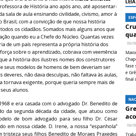
LEI
 Professora de História ano após ano, até aposentar-
a sala de aula ensinando civilidade, civismo, amor à
ESP
do Brasil, com a convicção de que nossa história
Cru
r todos os cidadãos. Somados mais alguns anos que
qua
cação quando eu a Chefe do Núcleo. Quantas vezes
06/0
ria de um país representa a própria história dos
força sobre o aprendizado, cobrava com veemência
Maio
que a história dos ilustres nomes dos construtores
Chape
fase 
r e seus modelos de homens de bem deveriam ser
e Grê
 deveres, não dava desculpas, não faltava às aulas,
final
e a tornava exigente, porque queria sempre mais de
seus alunos.
NAC
1968 e era casada com o advogado Dr. Benedito de
Gre
do da segunda década da cidade, que atuou como
aco
odelo de bom advogado para seu filho Dr. César
06/0
o em nossa cidade. D. Irene, a nossa “espanhola”
m tristeza seus filhos Benedito de Moraes Praxedes
Traba