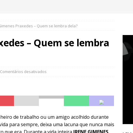
Gimenes Praxedes – Quem se lembra dela?
xedes – Quem se lembra
Comentários desativados
eiro de trabalho ou um amigo acolhido durante
 vida para sempre, deixa uma lacuna que nunca mais
o que era. Durante a vida inteira
IRENE GIMENES