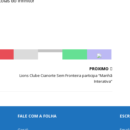
las do infinito!
PRÓXIMO
o
Lions Clube Cianorte Sem Fronteira participa “Manhã
Interativa”
FALE COM A FOLHA
ESCR
Geral:
Email