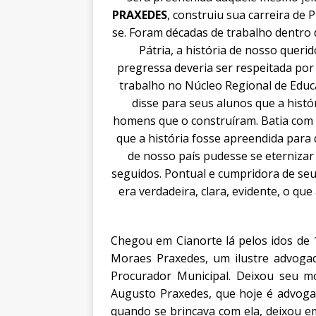
PRAXEDES
, construiu sua carreira de
se. Foram décadas de trabalho dentro d
Pátria, a história de nosso queri
pregressa deveria ser respeitada po
trabalho no Núcleo Regional de Edu
disse para seus alunos que a histó
homens que o construíram. Batia com 
que a história fosse apreendida para 
de nosso país pudesse se eterniza
seguidos. Pontual e cumpridora de seus
era verdadeira, clara, evidente, o qu
Chegou em Cianorte lá pelos idos de 
Moraes Praxedes, um ilustre advoga
Procurador Municipal. Deixou seu m
Augusto Praxedes, que hoje é advogad
quando se brincava com ela, deixou e