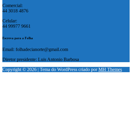
Comercial:
44 3018 4876
Celular:
44 99977 9661
Escreva para a Folha
Email: folhadecianorte@gmail.com
Diretor presidente: Luis Antonio Barbosa
Copyright © 2026 | Tema do WordPress criado por
MH Themes