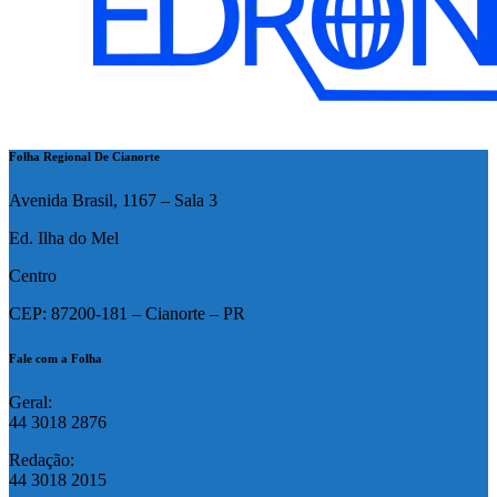
Folha Regional De Cianorte
Avenida Brasil, 1167 – Sala 3
Ed. Ilha do Mel
Centro
CEP: 87200-181 – Cianorte – PR
Fale com a Folha
Geral:
44 3018 2876
Redação:
44 3018 2015