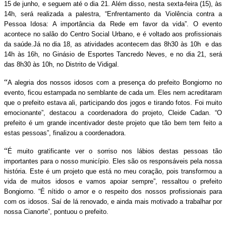
15 de junho, e seguem até o dia 21. Além disso, nesta sexta-feira (15), às
14h, será realizada a palestra, “Enfrentamento da Violência contra a
Pessoa Idosa: A importância da Rede em favor da vida”. O evento
acontece no salão do Centro Social Urbano, e é voltado aos profissionais
da saúde.Já no dia 18, as atividades acontecem das 8h30 às 10h e das
14h às 16h, no Ginásio de Esportes Tancredo Neves, e no dia 21, será
das 8h30 às 10h, no Distrito de Vidigal.
“
A alegria dos nossos idosos com a presença do prefeito Bongiorno no
evento, ficou estampada no semblante de cada um. Eles nem acreditaram
que o prefeito estava ali, participando dos jogos e tirando fotos. Foi muito
emocionante”, destacou a coordenadora do projeto, Cleide Cadan. “O
prefeito é um grande incentivador deste projeto que tão bem tem feito a
estas pessoas”, finalizou a coordenadora.
“
É muito gratificante ver o sorriso nos lábios destas pessoas tão
importantes para o nosso município. Eles são os responsáveis pela nossa
história. Este é um projeto que está no meu coração, pois transformou a
vida de muitos idosos e vamos apoiar sempre”, ressaltou o prefeito
Bongiorno. “É nítido o amor e o respeito dos nossos profissionais para
com os idosos. Saí de lá renovado, e ainda mais motivado a trabalhar por
nossa Cianorte”, pontuou o prefeito.