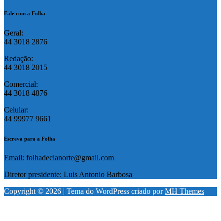
Fale com a Folha
Geral:
44 3018 2876
Redação:
44 3018 2015
Comercial:
44 3018 4876
Celular:
44 99977 9661
Escreva para a Folha
Email: folhadecianorte@gmail.com
Diretor presidente: Luis Antonio Barbosa
Copyright © 2026 | Tema do WordPress criado por
MH Themes