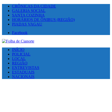
CRÔNICAS DA CIDADE
GALERIA SOCIAL
SANTA COZINHA
HORÁRIOS DE ÔNIBUS (REGIÃO)
PIADAS VAGAU
Facebook
INÍCIO
POLICIAL
LOCAL
REGIÃO
ENTREVISTAS
ESTADUAIS
NACIONAIS