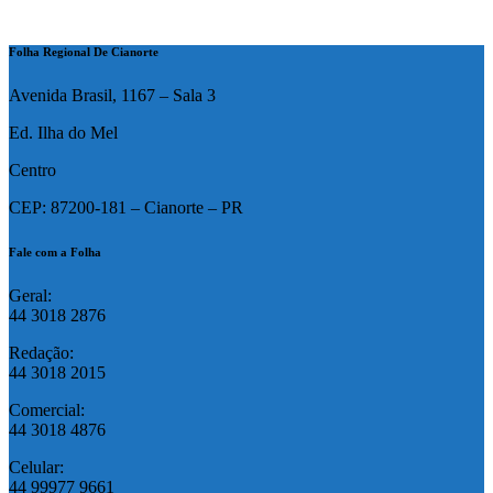
Folha Regional De Cianorte
Avenida Brasil, 1167 – Sala 3
Ed. Ilha do Mel
Centro
CEP: 87200-181 – Cianorte – PR
Fale com a Folha
Geral:
44 3018 2876
Redação:
44 3018 2015
Comercial:
44 3018 4876
Celular:
44 99977 9661