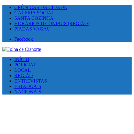
CRÔNICAS DA CIDADE
GALERIA SOCIAL
SANTA COZINHA
HORÁRIOS DE ÔNIBUS (REGIÃO)
PIADAS VAGAU
Facebook
INÍCIO
POLICIAL
LOCAL
REGIÃO
ENTREVISTAS
ESTADUAIS
NACIONAIS