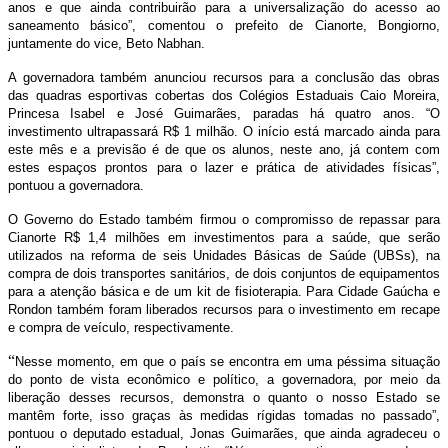
anos e que ainda contribuirão para a universalização do acesso ao
saneamento básico”, comentou o prefeito de Cianorte, Bongiorno,
juntamente do vice, Beto Nabhan.
A governadora também anunciou recursos para a conclusão das obras
das quadras esportivas cobertas dos Colégios Estaduais Caio Moreira,
Princesa Isabel e José Guimarães, paradas há quatro anos. “O
investimento ultrapassará R$ 1 milhão. O início está marcado ainda para
este mês e a previsão é de que os alunos, neste ano, já contem com
estes espaços prontos para o lazer e prática de atividades físicas”,
pontuou a governadora.
O Governo do Estado também firmou o compromisso de repassar para
Cianorte R$ 1,4 milhões em investimentos para a saúde, que serão
utilizados na reforma de seis Unidades Básicas de Saúde (UBSs), na
compra de dois transportes sanitários, de dois conjuntos de equipamentos
para a atenção básica e de um kit de fisioterapia. Para Cidade Gaúcha e
Rondon também foram liberados recursos para o investimento em recape
e compra de veículo, respectivamente.
“
Nesse momento, em que o país se encontra em uma péssima situação
do ponto de vista econômico e político, a governadora, por meio da
liberação desses recursos, demonstra o quanto o nosso Estado se
mantêm forte, isso graças às medidas rígidas tomadas no passado”,
pontuou o deputado estadual, Jonas Guimarães, que ainda agradeceu o